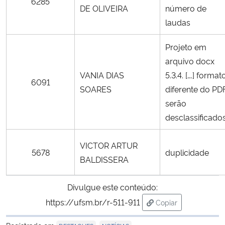
6285
DE OLIVEIRA
número de
laudas
Projeto em
arquivo docx
VANIA DIAS
5.3.4. [….] format
6091
SOARES
diferente do PD
serão
desclassificado
VICTOR ARTUR
5678
duplicidade
BALDISSERA
Divulgue este conteúdo:
https://ufsm.br/r-511-911
Copiar
para área de trans