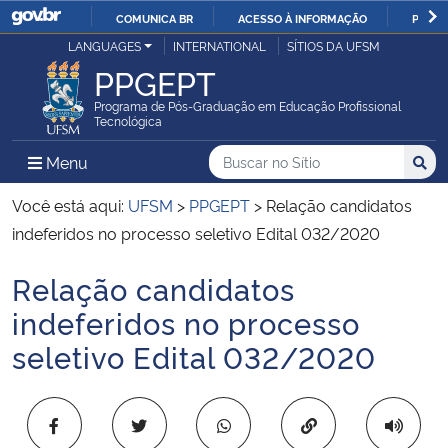
COMUNICA BR
ACESSO À INFORMAÇÃO
PARTI
Casa Civil
LANGUAGES
INTERNATIONAL
SÍTIOS DA UFSM
IR
PPGEPT
PARA
Ministério da Justiça e Segurança Pública
O
Programa de Pós-Graduação em Educação Profissional
Tecnológica
CONTEÚDO
Ministério da Defesa
Buscar no no Sítio
Busca
Busca:
Menu Principal do Sítio
Menu
Busc
Ministério das Relações Exteriores
Você está aqui:
UFSM
>
PPGEPT
>
Relação candidatos
indeferidos no processo seletivo Edital 032/2020
Ministério da Economia
Relação candidatos
Início do conteúdo
Ministério da Infraestrutura
indeferidos no processo
seletivo Edital 032/2020
Ministério da Agricultura, Pecuária e Abastecimento
Ministério da Educação
Copiar para área 