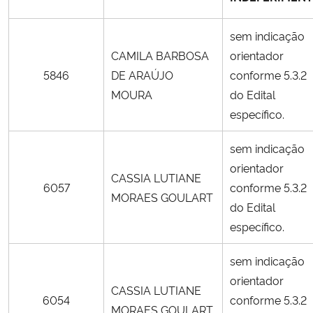
Secretaria-Geral
sem indicação
CAMILA BARBOSA
orientador
Secretaria de Governo
5846
DE ARAÚJO
conforme 5.3.2
MOURA
do Edital
Gabinete de Segurança Institucional
específico.
Advocacia-Geral da União
sem indicação
orientador
CASSIA LUTIANE
Banco Central do Brasil
6057
conforme 5.3.2
MORAES GOULART
do Edital
Planalto
específico.
sem indicação
orientador
CASSIA LUTIANE
6054
conforme 5.3.2
MORAES GOULART