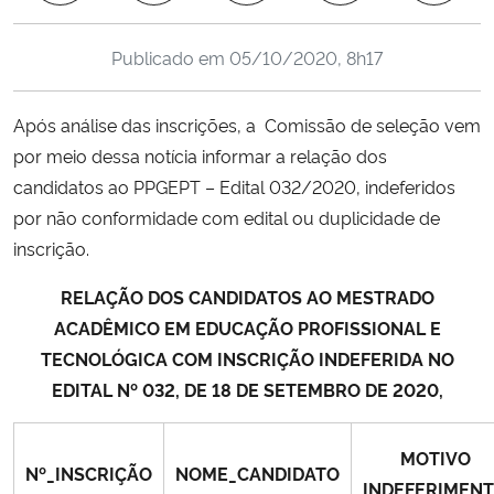
Ministério da Cidadania
Publicado em
05/10/2020, 8h17
Ministério da Saúde
Após análise das inscrições, a Comissão de seleção vem
Ministério de Minas e Energia
por meio dessa notícia informar a relação dos
candidatos ao PPGEPT – Edital 032/2020, indeferidos
Ministério da Ciência, Tecnologia, Inovações e Comunicações
por não conformidade com edital ou duplicidade de
inscrição.
Ministério do Meio Ambiente
RELAÇÃO DOS CANDIDATOS
AO MESTRADO
Ministério do Turismo
ACADÊMICO EM EDUCAÇÃO PROFISSIONAL E
TECNOLÓGICA
COM INSCRIÇÃO
INDEFERIDA
NO
Ministério do Desenvolvimento Regional
EDITAL
Nº 032, DE 18 DE SETEMBRO DE 2020,
Controladoria-Geral da União
MOTIVO
Nº_INSCRIÇÃO
NOME_CANDIDATO
INDEFERIMEN
Ministério da Mulher, da Família e dos Direitos Humanos