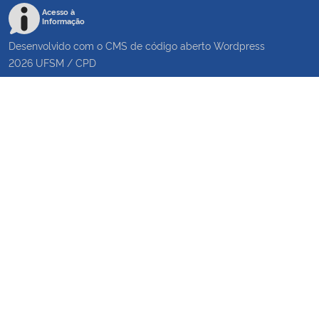
Acesso à
Informação
Desenvolvido com o CMS de código aberto
Wordpress
2026
UFSM
/
CPD