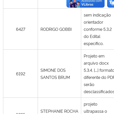
laudas
sem indicação
orientador
6427
RODRIGO GOBBI
conforme 5.3.2
do Edital
específico.
Projeto em
arquivo docx
SIMONE DOS
5.3.4. [….] format
6192
SANTOS BRUM
diferente do PD
serão
desclassificado
projeto
STEPHANIE ROCHA
ultrapassa o