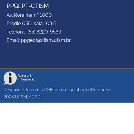
PPGEPT-CTISM
Av. Roraima nº 1000
Prédio 05D, sala 103 B
Telefone: (55) 3220-9539
Email: ppgept@ctism.ufsm.br
Acesso à
Informação
Desenvolvido com o CMS de código aberto
Wordpress
2026
UFSM
/
CPD