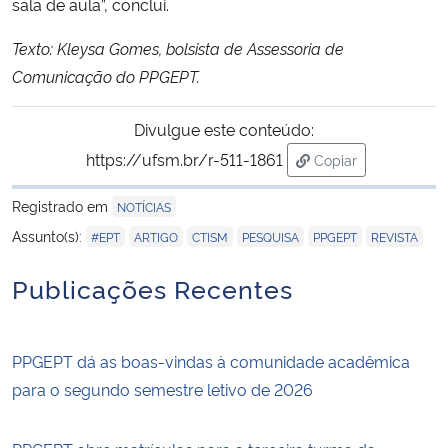
sala de aula”, conclui.
Texto: Kleysa Gomes, bolsista de Assessoria de
Comunicação do PPGEPT.
Divulgue este conteúdo:
https://ufsm.br/r-511-1861
Copiar
para área de trans
Registrado em
NOTÍCIAS
,
,
,
,
,
Assunto(s):
#EPT
ARTIGO
CTISM
PESQUISA
PPGEPT
REVISTA
Publicações Recentes
PPGEPT dá as boas-vindas à comunidade acadêmica
para o segundo semestre letivo de 2026