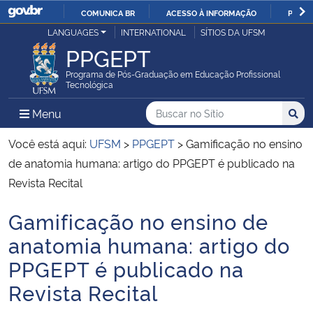
COMUNICA BR
ACESSO À INFORMAÇÃO
PARTI
Casa Civil
LANGUAGES
INTERNATIONAL
SÍTIOS DA UFSM
IR
PPGEPT
PARA
Ministério da Justiça e Segurança Pública
O
Programa de Pós-Graduação em Educação Profissional
Tecnológica
CONTEÚDO
Ministério da Defesa
Buscar no no Sítio
Busca
Busca:
Menu Principal do Sítio
Menu
Busc
Ministério das Relações Exteriores
Você está aqui:
UFSM
>
PPGEPT
>
Gamificação no ensino
de anatomia humana: artigo do PPGEPT é publicado na
Ministério da Economia
Revista Recital
Gamificação no ensino de
Ministério da Infraestrutura
Início do conteúdo
anatomia humana: artigo do
Ministério da Agricultura, Pecuária e Abastecimento
PPGEPT é publicado na
Revista Recital
Ministério da Educação