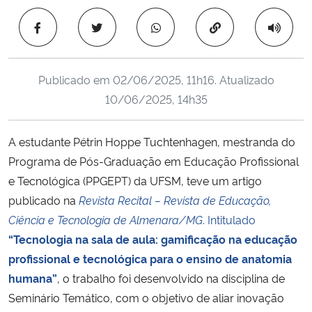
Ministério da Cidadania
Copiar para área 
Ministério da Saúde
Publicado em
02/06/2025, 11h16
. Atualizado
Ministério de Minas e Energia
10/06/2025, 14h35
Ministério da Ciência, Tecnologia, Inovações e Comunicações
A estudante Pétrin Hoppe Tuchtenhagen, mestranda do
Programa de Pós-Graduação em Educação Profissional
Ministério do Meio Ambiente
e Tecnológica (PPGEPT) da UFSM, teve um artigo
Ministério do Turismo
publicado na
Revista Recital – Revista de Educação,
Ciência e Tecnologia de Almenara/MG
. Intitulado
Ministério do Desenvolvimento Regional
“Tecnologia na sala de aula: gamificação na educação
profissional e tecnológica para o ensino de anatomia
Controladoria-Geral da União
humana”
, o trabalho foi desenvolvido na disciplina de
Seminário Temático, com o objetivo de aliar inovação
Ministério da Mulher, da Família e dos Direitos Humanos