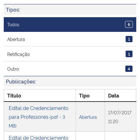
Ministério da Cidadania
Tipos:
Ministério da Saúde
Todos
6
Ministério de Minas e Energia
Abertura
1
Retificação
1
Ministério da Ciência, Tecnologia, Inovações e Comunicações
Outro
4
Ministério do Meio Ambiente
Publicações:
Ministério do Turismo
Título
Tipo
Data
Ministério do Desenvolvimento Regional
Edital de Credenciamento
17/07/2017
para Professores
(pdf - 3
Abertura
11:20
Controladoria-Geral da União
MB)
Edital de Credenciamento
Ministério da Mulher, da Família e dos Direitos Humanos