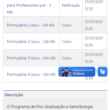
17/07/2017
para Professores
(pdf - 2
Retificação
11:20
Secretaria-Geral
MB)
17/07/2017
Secretaria de Governo
Formulário 1
(docx - 139 KB)
Outro
11:20
Gabinete de Segurança Institucional
17/07/2017
Formulário 2
(docx - 136 KB)
Outro
11:20
Advocacia-Geral da União
17/07/2017
Formulário 3
(docx - 140 KB)
Outro
11:20
Banco Central do Brasil
17/07/2017
Formulário 4
(docx - 140 KB)
Outro
Planalto
11:20
Descrição:
O Programa de Pós-Graduação e Gerontologia