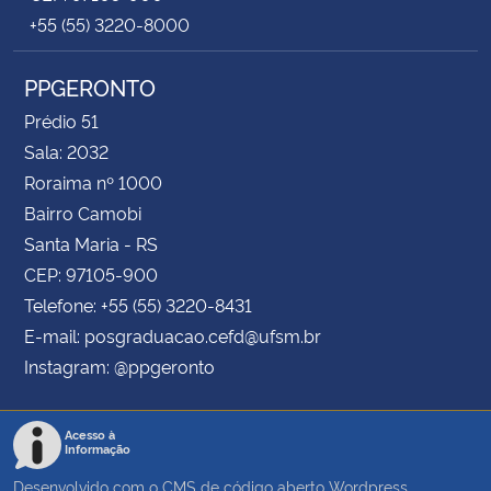
+55 (55) 3220-8000
PPGERONTO
Prédio 51
Sala: 2032
Roraima nº 1000
Bairro Camobi
Santa Maria - RS
CEP: 97105-900
Telefone: +55 (55) 3220-8431
E-mail: posgraduacao.cefd@ufsm.br
Instagram: @ppgeronto
Acesso à
Informação
Desenvolvido com o CMS de código aberto
Wordpress