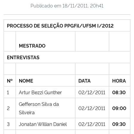
Publicado em
18/11/2011, 20h41
Ministério da Cidadania
Ministério da Saúde
PROCESSO DE SELEÇÃO PPGFil/UFSM I/2012
Ministério de Minas e Energia
MESTRADO
Ministério da Ciência, Tecnologia, Inovações e Comunicações
ENTREVISTAS
Ministério do Meio Ambiente
Nº
NOME
DATA
HORA
Ministério do Turismo
1
Artur Bezzi Gunther
02/12/2011
08:30
Ministério do Desenvolvimento Regional
Gefferson Silva da
2
02/12/2011
09:00
Silveira
Controladoria-Geral da União
3
Jonatan Willian Daniel
02/12/2011
09:30
Ministério da Mulher, da Família e dos Direitos Humanos