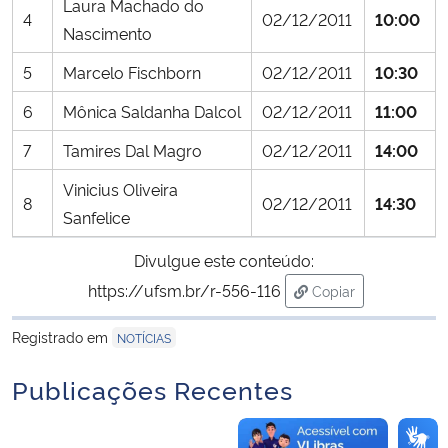
Laura Machado do
4
02/12/2011
10:00
Nascimento
Secretaria-Geral
5
Marcelo Fischborn
02/12/2011
10:30
Secretaria de Governo
6
Mônica Saldanha Dalcol
02/12/2011
11:00
7
Tamires Dal Magro
02/12/2011
14:00
Gabinete de Segurança Institucional
Vinicius Oliveira
8
02/12/2011
14:30
Advocacia-Geral da União
Sanfelice
Divulgue este conteúdo:
Banco Central do Brasil
https://ufsm.br/r-556-116
Copiar
Planalto
para área de trans
Registrado em
NOTÍCIAS
Publicações Recentes