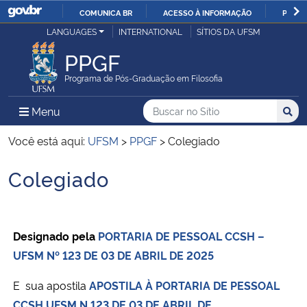
COMUNICA BR
ACESSO À INFORMAÇÃO
PARTI
Casa Civil
LANGUAGES
INTERNATIONAL
SÍTIOS DA UFSM
IR
PARA
PPGF
Ministério da Justiça e Segurança Pública
O
Programa de Pós-Graduação em Filosofia
CONTEÚDO
Ministério da Defesa
Buscar no no Sítio
Busca
Busca:
Menu Principal do Sítio
Menu
Busc
Ministério das Relações Exteriores
Você está aqui:
UFSM
>
PPGF
>
Colegiado
Colegiado
Ministério da Economia
Início do conteúdo
Ministério da Infraestrutura
Designado pela
PORTARIA DE PESSOAL CCSH –
Ministério da Agricultura, Pecuária e Abastecimento
UFSM Nº 123 DE 03 DE ABRIL DE 2025
Ministério da Educação
E sua apostila
APOSTILA À PORTARIA DE PESSOAL
CCSH UFSM N 123 DE 03 DE ABRIL DE