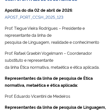
Ministério da Cidadania
Apostila do dia 02 de abril de 2026
:
APOST_PORT_CCSH_2025_123
Ministério da Saúde
Prof. Tiegue Vieira Rodrigues – Presidente e
Ministério de Minas e Energia
representante da linha de
pesquisa de Linguagem, realidade e conhecimento
Ministério da Ciência, Tecnologia, Inovações e Comunicações
Prof. Rafael Graebin Vogelmann – Coordenador
Ministério do Meio Ambiente
substituto e representante
da linha Ética normativa, metaética e ética aplicada.
Ministério do Turismo
Representantes da linha de pesquisa de Ética
Ministério do Desenvolvimento Regional
normativa, metaética e ética aplicada:
Prof. Eduardo Vicentini de Medeiros
Controladoria-Geral da União
Representantes da linha de pesquisa de Linguagem,
Ministério da Mulher, da Família e dos Direitos Humanos