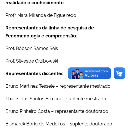
realidade e conhecimento:
Secretaria-Geral
Profª Nara Miranda de Figueiredo
Representantes da linha de pesquisa de
Secretaria de Governo
Fenomenologia e compreensão:
Gabinete de Segurança Institucional
Prof. Róbson Ramos Reis
Advocacia-Geral da União
Prof. Silvestre Grzibowski
Representantes discentes:
Banco Central do Brasil
Bruno Martinez Tessele – representante mestrado
Planalto
Thales dos Santos Ferreira – suplente mestrado
Bruno Pinheiro Costa – representante
doutorado
Bismarck Bório de Medeiros – suplente doutorado