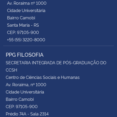
Av. Roraima nº 1000
Cidade Universitária
Secretaria-Geral
Bairro Camobi
Santa Maria - RS
Secretaria de Governo
CEP: 97105-900
+55 (55) 3220-8000
Gabinete de Segurança Institucional
PPG FILOSOFIA
Advocacia-Geral da União
SECRETARIA INTEGRADA DE PÓS-GRADUAÇÃO DO
Banco Central do Brasil
CCSH
Centro de Ciências Sociais e Humanas
Planalto
Av. Roraima, nº 1000
Cidade Universitária
Bairro Camobi
CEP: 97105-900
Prédio 74A - Sala 2314