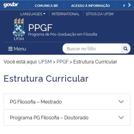
COMUNICA BR
ACESSO À INFORMAÇÃO
PARTI
Casa Civil
LANGUAGES
INTERNATIONAL
SÍTIOS DA UFSM
IR
PARA
PPGF
Ministério da Justiça e Segurança Pública
O
Programa de Pós-Graduação em Filosofia
CONTEÚDO
Ministério da Defesa
Buscar no no Sítio
Busca
Busca:
Menu Principal do Sítio
Menu
Busc
Ministério das Relações Exteriores
Você está aqui:
UFSM
>
PPGF
>
Estrutura Curricular
Estrutura Curricular
Ministério da Economia
Início do conteúdo
Ministério da Infraestrutura
PG Filosofia – Mestrado
Ministério da Agricultura, Pecuária e Abastecimento
Programa PG Filosofia – Doutorado
Ministério da Educação