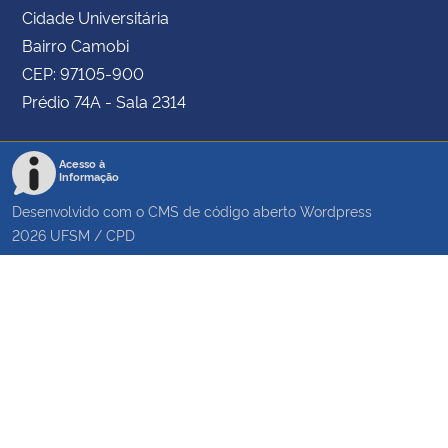
Cidade Universitária
Bairro Camobi
CEP: 97105-900
Prédio 74A - Sala 2314
Acesso à
Informação
Desenvolvido com o CMS de código aberto
Wordpress
2026
UFSM
/
CPD