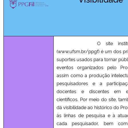
Ministério da Cidadania
Ministério da Saúde
Ministério de Minas e Energia
O site instituci
Ministério da Ciência, Tecnologia, Inovações e Comunicações
(www.ufsm.br/ppgf) é um dos pri
suportes usados para tornar públ
Ministério do Meio Ambiente
eventos organizados pelo Pro
assim como a produção intelect
Ministério do Turismo
pesquisadores e a participa
docentes e discentes em e
Ministério do Desenvolvimento Regional
científicos. Por meio do site, ta
dá visibilidade ao histórico do P
Controladoria-Geral da União
às linhas de pesquisa e à atu
cada pesquisador, bem co
Ministério da Mulher, da Família e dos Direitos Humanos