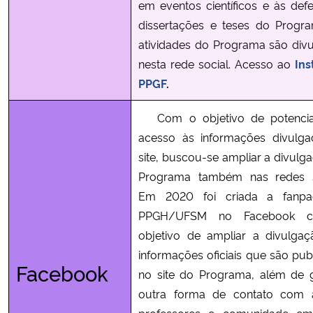
em eventos científicos e às def
dissertações e teses do Progr
atividades do Programa são div
nesta rede social. Acesso ao
Ins
PPGF
.
Com o objetivo de potencia
acesso às informações divulg
site, buscou-se ampliar a divulg
Programa também nas redes so
Em 2020 foi criada a fanp
PPGH/UFSM no Facebook 
objetivo de ampliar a divulga
informações oficiais que são pub
Facebook
no site do Programa, além de g
outra forma de contato com a
professores e comunidade em 