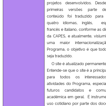
projetos desenvolvidos. Desd
primeiras versões parte 
Secretaria-Geral
conteúdo foi traduzido para 
quatro idiomas, inglês, esp
Secretaria de Governo
francês e italiano, conforme as di
da CAPES, e atualmente, vislu
Gabinete de Segurança Institucional
uma maior internacionaliza
Programa, o objetivo é que todo
Advocacia-Geral da União
seja traduzido.
Banco Central do Brasil
O site é atualizado permanent
Entende-se que o site é a princip
Planalto
para todos os interessad
atividades do Programa, especi
futuros candidatos e comu
acadêmica em geral. É instrum
uso cotidiano por parte dos doc