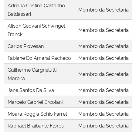
Adriana Cristina Castanho
Membro da Secretaria
Baldassari
Secretaria-Geral
Alison Geovani Schwingel
Membro da Secretaria
Secretaria de Governo
Franck
Carlos Piovesan
Membro da Secretaria
Gabinete de Segurança Institucional
Fabiane Do Amaral Pacheco
Membro da Secretaria
Advocacia-Geral da União
Guilherme Cargnelutti
Membro da Secretaria
Moreira
Banco Central do Brasil
Jane Santos Da Silva
Membro da Secretaria
Planalto
Marcelo Gabriel Ercolani
Membro da Secretaria
Moara Roggia Schio Farret
Membro da Secretaria
Raphael Braibante Flores
Membro da Secretaria