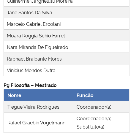
Guilherme Cargnelutti Moreira
Ministério da Cidadania
Jane Santos Da Silva
Ministério da Saúde
Marcelo Gabriel Ercolani
Moara Roggia Schio Farret
Ministério de Minas e Energia
Nara Miranda De Figueiredo
Ministério da Ciência, Tecnologia, Inovações e Comunicações
Raphael Braibante Flores
Ministério do Meio Ambiente
Vinicius Mendes Dutra
Ministério do Turismo
Pg Filosofia – Mestrado
Nome
Função
Ministério do Desenvolvimento Regional
Tiegue Vieira Rodrigues
Coordenador(a)
Controladoria-Geral da União
Coordenador(a)
Rafael Graebin Vogelmann
Substituto(a)
Ministério da Mulher, da Família e dos Direitos Humanos