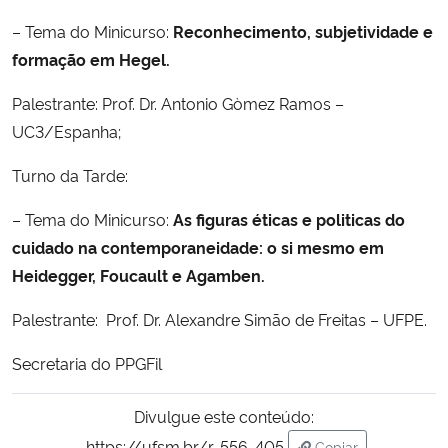
– Tema do Minicurso:
Reconhecimento, subjetividade e
Secretaria-Geral
formação em Hegel.
Secretaria de Governo
Palestrante: Prof. Dr. Antonio Gòmez Ramos –
UC3/Espanha;
Gabinete de Segurança Institucional
Turno da Tarde:
Advocacia-Geral da União
– Tema do Minicurso:
As figuras éticas e politicas do
cuidado na contemporaneidade: o si mesmo em
Banco Central do Brasil
Heidegger, Foucault e Agamben.
Planalto
Palestrante: Prof. Dr. Alexandre Simão de Freitas – UFPE.
Secretaria do PPGFil
Divulgue este conteúdo:
https://ufsm.br/r-556-405
Copiar