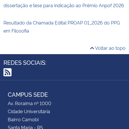
dissertação e tese para indicação ao Prêmio Anpof 2026
Resultado da Chamada Edital PROAP 01_2026 do PPG
em Filosofia
Voltar ao topo
REDES SOCIAIS:
RSS
CAMPUS SEDE
Av. Roraima nº 1000
Cidade Universitária
Bairro Camobi
Santa Maria - RS