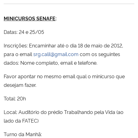
Ministério da Cidadania
MINICURSOS SENAFE
:
Ministério da Saúde
Datas: 24 e 25/05
Ministério de Minas e Energia
Inscrições: Encaminhar até o dia 18 de maio de 2012,
para o email
srg.calil@gmail.com
com os seguintes
Ministério da Ciência, Tecnologia, Inovações e Comunicações
dados: Nome completo, email e telefone.
Ministério do Meio Ambiente
Favor apontar no mesmo email qual o minicurso que
desejam fazer.
Ministério do Turismo
Total: 20h
Ministério do Desenvolvimento Regional
Local: Auditório do prédio Trabalhando pela Vida (ao
Controladoria-Geral da União
lado da FATEC)
Turno da Manhã:
Ministério da Mulher, da Família e dos Direitos Humanos