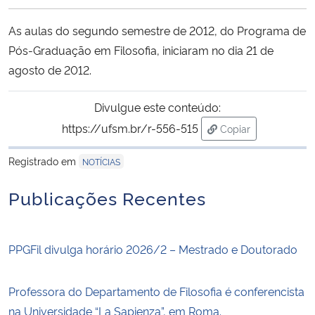
Ministério da Cidadania
As aulas do segundo semestre de 2012, do Programa de
Pós-Graduação em Filosofia, iniciaram no dia 21 de
Ministério da Saúde
agosto de 2012.
Ministério de Minas e Energia
Divulgue este conteúdo:
Ministério da Ciência, Tecnologia, Inovações e Comunicações
https://ufsm.br/r-556-515
Copiar
para área de trans
Registrado em
Ministério do Meio Ambiente
NOTÍCIAS
Publicações Recentes
Ministério do Turismo
Ministério do Desenvolvimento Regional
PPGFil divulga horário 2026/2 – Mestrado e Doutorado
Controladoria-Geral da União
Professora do Departamento de Filosofia é conferencista
na Universidade “La Sapienza”, em Roma.
Ministério da Mulher, da Família e dos Direitos Humanos