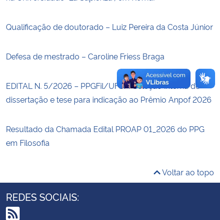
Secretaria-Geral
Qualificação de doutorado – Luiz Pereira da Costa Júnior
Secretaria de Governo
Defesa de mestrado – Caroline Friess Braga
Gabinete de Segurança Institucional
EDITAL N. 5/2026 – PPGFil/UFSM Seleção interna de
dissertação e tese para indicação ao Prêmio Anpof 2026
Advocacia-Geral da União
Banco Central do Brasil
Resultado da Chamada Edital PROAP 01_2026 do PPG
em Filosofia
Planalto
Voltar ao topo
REDES SOCIAIS: