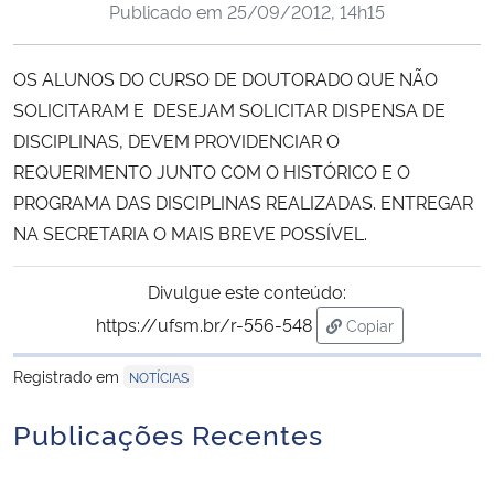
Publicado em
25/09/2012, 14h15
Ministério da Cidadania
OS ALUNOS DO CURSO DE DOUTORADO QUE NÃO
Ministério da Saúde
SOLICITARAM E DESEJAM SOLICITAR DISPENSA DE
Ministério de Minas e Energia
DISCIPLINAS, DEVEM PROVIDENCIAR O
REQUERIMENTO JUNTO COM O HISTÓRICO E O
Ministério da Ciência, Tecnologia, Inovações e Comunicações
PROGRAMA DAS DISCIPLINAS REALIZADAS. ENTREGAR
NA SECRETARIA O MAIS BREVE POSSÍVEL.
Ministério do Meio Ambiente
Divulgue este conteúdo:
Ministério do Turismo
https://ufsm.br/r-556-548
Copiar
para área de trans
Ministério do Desenvolvimento Regional
Registrado em
NOTÍCIAS
Publicações Recentes
Controladoria-Geral da União
Ministério da Mulher, da Família e dos Direitos Humanos