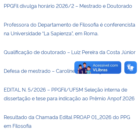
PPGFil divulga horário 2026/2 – Mestrado e Doutorado
Secretaria-Geral
Professora do Departamento de Filosofia é conferencista
Secretaria de Governo
na Universidade “La Sapienza”, em Roma.
Gabinete de Segurança Institucional
Qualificação de doutorado – Luiz Pereira da Costa Júnior
Advocacia-Geral da União
Defesa de mestrado – Caroline Friess Braga
Banco Central do Brasil
EDITAL N. 5/2026 – PPGFil/UFSM Seleção interna de
Planalto
dissertação e tese para indicação ao Prêmio Anpof 2026
Resultado da Chamada Edital PROAP 01_2026 do PPG
em Filosofia