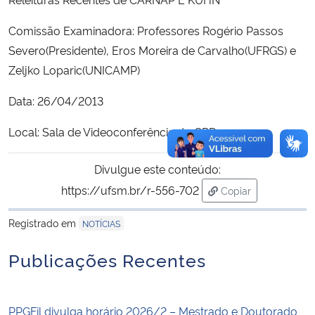
Comissão Examinadora: Professores Rogério Passos
Severo(Presidente), Eros Moreira de Carvalho(UFRGS) e
Zeljko Loparic(UNICAMP)
Data: 26/04/2013
Local: Sala de Videoconferência do CPD
Divulgue este conteúdo:
https://ufsm.br/r-556-702
Copiar
para área de trans
Registrado em
NOTÍCIAS
Publicações Recentes
PPGFil divulga horário 2026/2 – Mestrado e Doutorado