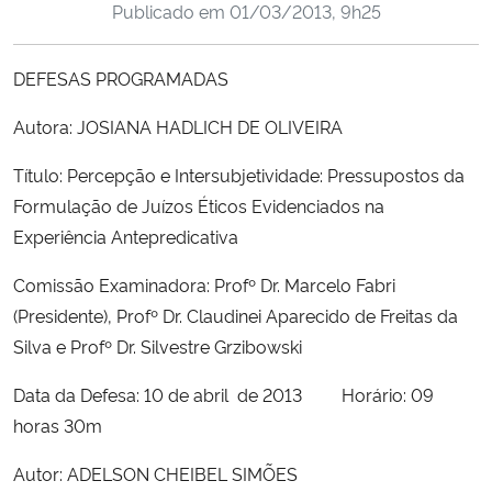
Publicado em
01/03/2013, 9h25
Ministério da Cidadania
DEFESAS PROGRAMADAS
Ministério da Saúde
Autora: JOSIANA HADLICH DE OLIVEIRA
Ministério de Minas e Energia
Título: Percepção e Intersubjetividade: Pressupostos da
Ministério da Ciência, Tecnologia, Inovações e Comunicações
Formulação de Juízos Éticos Evidenciados na
Experiência Antepredicativa
Ministério do Meio Ambiente
Comissão Examinadora: Profº Dr. Marcelo Fabri
Ministério do Turismo
(Presidente), Profº Dr. Claudinei Aparecido de Freitas da
Silva e Profº Dr. Silvestre Grzibowski
Ministério do Desenvolvimento Regional
Data da Defesa: 10 de abril de 2013 Horário: 09
horas 30m
Controladoria-Geral da União
Autor: ADELSON CHEIBEL SIMÕES
Ministério da Mulher, da Família e dos Direitos Humanos