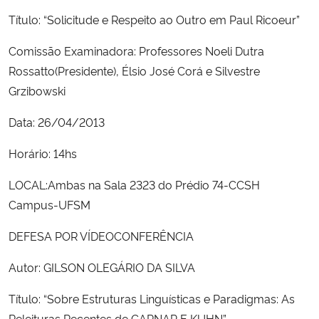
Título: “Solicitude e Respeito ao Outro em Paul Ricoeur”
Secretaria-Geral
Comissão Examinadora: Professores Noeli Dutra
Rossatto(Presidente), Élsio José Corá e Silvestre
Secretaria de Governo
Grzibowski
Gabinete de Segurança Institucional
Data: 26/04/2013
Advocacia-Geral da União
Horário: 14hs
LOCAL:Ambas na Sala 2323 do Prédio 74-CCSH
Banco Central do Brasil
Campus-UFSM
Planalto
DEFESA POR VÍDEOCONFERÊNCIA
Autor: GILSON OLEGÁRIO DA SILVA
Título: “Sobre Estruturas Linguísticas e Paradigmas: As
Releituras Recentes de CARNAP E KUHN”