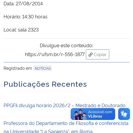
Data: 27/08/2014
Secretaria-Geral
Horário: 14:30 horas
Local: sala 2323
Secretaria de Governo
Divulgue este conteúdo:
Gabinete de Segurança Institucional
https://ufsm.br/r-556-1877
Copiar
para área de trans
Advocacia-Geral da União
Registrado em
NOTÍCIAS
Banco Central do Brasil
Publicações Recentes
Planalto
PPGFil divulga horário 2026/2 – Mestrado e Doutorado
Professora do Departamento de Filosofia é conferencista
na Universidade “La Sapienza”, em Roma.