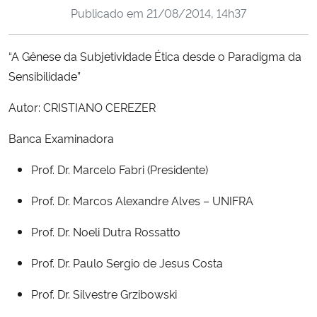
Publicado em
21/08/2014, 14h37
Ministério da Cidadania
Ministério da Saúde
“A Gênese da Subjetividade Ética desde o Paradigma da
Sensibilidade”
Ministério de Minas e Energia
Autor: CRISTIANO CEREZER
Ministério da Ciência, Tecnologia, Inovações e Comunicações
Banca Examinadora
Ministério do Meio Ambiente
Prof. Dr. Marcelo Fabri (Presidente)
Prof. Dr. Marcos Alexandre Alves – UNIFRA
Ministério do Turismo
Prof. Dr. Noeli Dutra Rossatto
Ministério do Desenvolvimento Regional
Prof. Dr. Paulo Sergio de Jesus Costa
Controladoria-Geral da União
Prof. Dr. Silvestre Grzibowski
Ministério da Mulher, da Família e dos Direitos Humanos