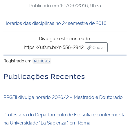
Publicado em
10/06/2016, 9h35
Ministério da Cidadania
Ministério da Saúde
Horários das disciplinas no 2º semestre de 2016.
Ministério de Minas e Energia
Divulgue este conteúdo:
https://ufsm.br/r-556-2942
Copiar
Ministério da Ciência, Tecnologia, Inovações e Comunicações
para área de tran
Registrado em
NOTÍCIAS
Ministério do Meio Ambiente
Publicações Recentes
Ministério do Turismo
PPGFil divulga horário 2026/2 – Mestrado e Doutorado
Ministério do Desenvolvimento Regional
Controladoria-Geral da União
Professora do Departamento de Filosofia é conferencista
na Universidade “La Sapienza”, em Roma.
Ministério da Mulher, da Família e dos Direitos Humanos