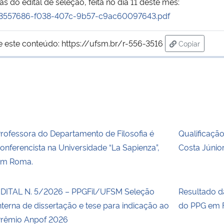
as do edital de seleção, feita no dia 11 deste mês:
s/c3557686-f038-407c-9b57-c9ac60097643.pdf
e este conteúdo:
https://ufsm.br/r-556-3516
Copiar
para área d
rofessora do Departamento de Filosofia é
Qualificaçã
onferencista na Universidade “La Sapienza”,
Costa Júnio
em Roma.
DITAL N. 5/2026 – PPGFil/UFSM Seleção
Resultado 
nterna de dissertação e tese para indicação ao
do PPG em F
rêmio Anpof 2026