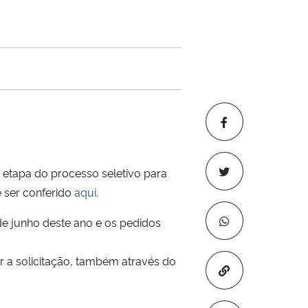
 etapa do processo seletivo para
 ser conferido
aqui.
de junho deste ano e os pedidos
r a solicitação, também através do
Copiar para áre