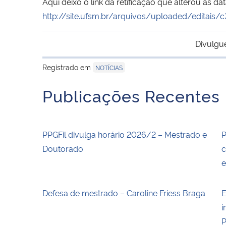
Aqui deixo o link da retificação que alterou as dat
http://site.ufsm.br/arquivos/uploaded/editai
Divulgu
Registrado em
NOTÍCIAS
Publicações Recentes
PPGFil divulga horário 2026/2 – Mestrado e
P
Doutorado
c
Defesa de mestrado – Caroline Friess Braga
E
i
P