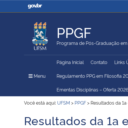
Casa Civil
Ministério da Justiça e
Segurança Pública
PPGF
Ministério da Agricultura,
Ministério da Educação
Programa de Pós-Graduação em F
Pecuária e Abastecimento
Página Inicial
Contato
Links 
Ministério do Meio Ambiente
Ministério do Turismo
Menu Principal do Sítio
Menu
Regulamento PPG em Filosofia 2
Ementas Disciplinas – Oferta 2026
Secretaria de Governo
Gabinete de Segurança
Você está aqui:
UFSM
>
PPGF
>
Resultados da 1a
Institucional
Resultados da 1a 
Início do conteúdo