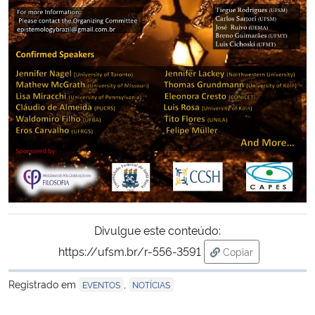
Secretaria-Geral
Secretaria de Governo
Gabinete de Segurança Institucional
Advocacia-Geral da União
Banco Central do Brasil
Planalto
Divulgue este conteúdo:
https://ufsm.br/r-556-3591
Copiar
para área de tran
Registrado em
,
EVENTOS
NOTÍCIAS