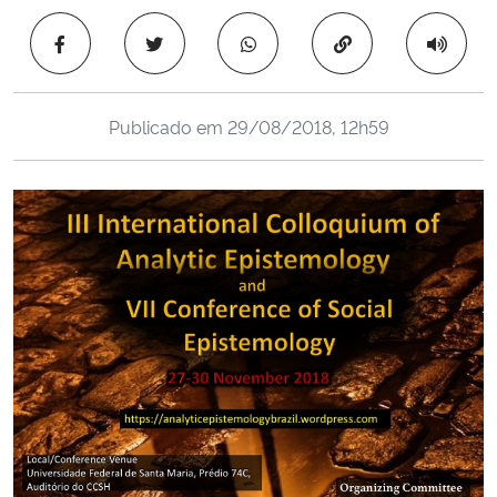
Ministério da Cidadania
Copiar para área 
Ministério da Saúde
Publicado em
29/08/2018, 12h59
Ministério de Minas e Energia
Ministério da Ciência, Tecnologia, Inovações e Comunicações
Ministério do Meio Ambiente
Ministério do Turismo
Ministério do Desenvolvimento Regional
Controladoria-Geral da União
Ministério da Mulher, da Família e dos Direitos Humanos