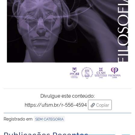
Secretaria-Geral
Secretaria de Governo
Gabinete de Segurança Institucional
Advocacia-Geral da União
Banco Central do Brasil
Planalto
Divulgue este conteúdo:
https://ufsm.br/r-556-4594
Copiar
para área de tran
Registrado em
SEM CATEGORIA
Publicações Recentes