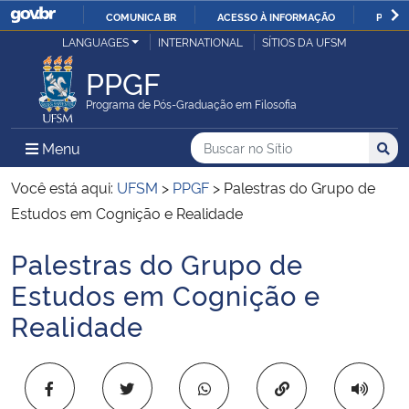
COMUNICA BR
ACESSO À INFORMAÇÃO
PARTI
Casa Civil
LANGUAGES
INTERNATIONAL
SÍTIOS DA UFSM
IR
PARA
PPGF
Ministério da Justiça e Segurança Pública
O
Programa de Pós-Graduação em Filosofia
CONTEÚDO
Ministério da Defesa
Buscar no no Sítio
Busca
Busca:
Menu Principal do Sítio
Menu
Busc
Ministério das Relações Exteriores
Você está aqui:
UFSM
>
PPGF
>
Palestras do Grupo de
Estudos em Cognição e Realidade
Ministério da Economia
Palestras do Grupo de
Início do conteúdo
Ministério da Infraestrutura
Estudos em Cognição e
Realidade
Ministério da Agricultura, Pecuária e Abastecimento
Ministério da Educação
Copiar para área 