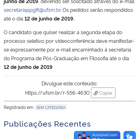
junho de 2019
, devendo ser solicitado através do e-mail
secretariappgfil@ufsm.br
. Os pedidos serão respondidos
Secretaria-Geral
até o dia
12 de junho de 2019.
Secretaria de Governo
O candidato que quiser realizar a segunda etapa do
processo seletivo por videoconferência deve manifestar-
Gabinete de Segurança Institucional
se expressamente por e-mail encaminhado à secretaria
do Programa de Pós-Graduação em Filosofia até o dia
Advocacia-Geral da União
12 de junho de 2019
Banco Central do Brasil
Divulgue este conteúdo:
https://ufsm.br/r-556-4630
Copiar
Planalto
para área de tran
Registrado em
SEM CATEGORIA
Publicações Recentes