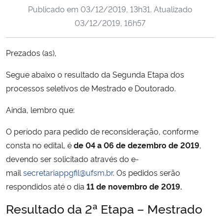
Publicado em
03/12/2019, 13h31
. Atualizado
Ministério da Cidadania
03/12/2019, 16h57
Ministério da Saúde
Prezados (as),
Ministério de Minas e Energia
Segue abaixo o resultado da Segunda Etapa dos
Ministério da Ciência, Tecnologia, Inovações e Comunicações
processos seletivos de Mestrado e Doutorado.
Ainda, lembro que:
Ministério do Meio Ambiente
O período para pedido de reconsideração, conforme
Ministério do Turismo
consta no edital, é
de 04 a 06 de dezembro de 2019
,
devendo ser solicitado através do e-
Ministério do Desenvolvimento Regional
mail
secretariappgfil@ufsm.br
. Os pedidos serão
respondidos até o dia
11 de novembro de 2019.
Controladoria-Geral da União
Resultado da 2ª Etapa – Mestrado
Ministério da Mulher, da Família e dos Direitos Humanos