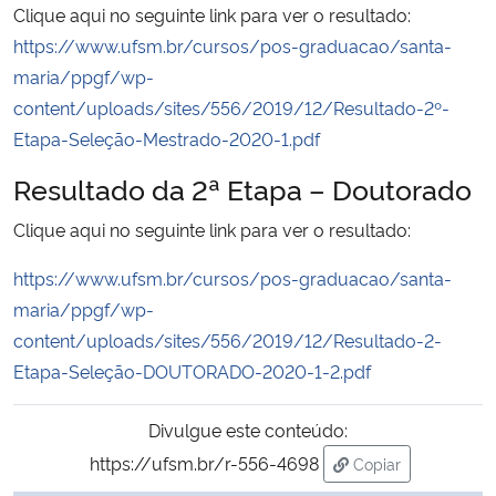
Clique aqui no seguinte link para ver o resultado:
https://www.ufsm.br/cursos/pos-graduacao/santa-
Secretaria-Geral
maria/ppgf/wp-
content/uploads/sites/556/2019/12/Resultado-2º-
Secretaria de Governo
Etapa-Seleção-Mestrado-2020-1.pdf
Gabinete de Segurança Institucional
Resultado da 2ª Etapa – Doutorado
Clique aqui no seguinte link para ver o resultado:
Advocacia-Geral da União
https://www.ufsm.br/cursos/pos-graduacao/santa-
Banco Central do Brasil
maria/ppgf/wp-
content/uploads/sites/556/2019/12/Resultado-2-
Planalto
Etapa-Seleção-DOUTORADO-2020-1-2.pdf
Divulgue este conteúdo:
https://ufsm.br/r-556-4698
Copiar
para área de tran