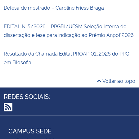
Defesa de mestrado – Caroline Friess Braga
EDITAL N. 5/2026 – PPGFil/UFSM Seleção interna de
dissertação e tese para indicação ao Prêmio Anpof 2026
Resultado da Chamada Edital PROAP 01_2026 do PPG
em Filosofia
Voltar ao topo
REDES SOCIAIS:
RSS
CAMPUS SEDE