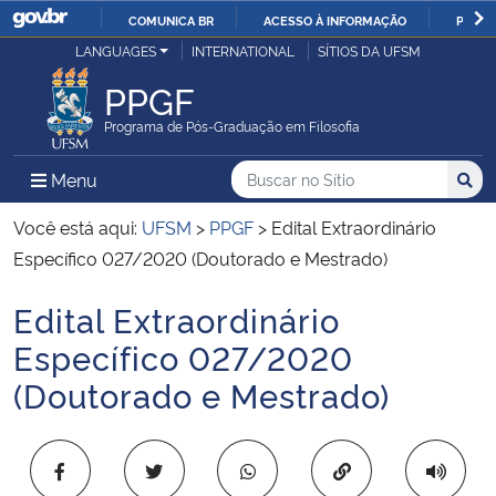
COMUNICA BR
ACESSO À INFORMAÇÃO
PARTI
Casa Civil
LANGUAGES
INTERNATIONAL
SÍTIOS DA UFSM
IR
PARA
PPGF
Ministério da Justiça e Segurança Pública
O
Programa de Pós-Graduação em Filosofia
CONTEÚDO
Ministério da Defesa
Buscar no no Sítio
Busca
Busca:
Menu Principal do Sítio
Menu
Busc
Ministério das Relações Exteriores
Você está aqui:
UFSM
>
PPGF
>
Edital Extraordinário
Específico 027/2020 (Doutorado e Mestrado)
Ministério da Economia
Edital Extraordinário
Início do conteúdo
Ministério da Infraestrutura
Específico 027/2020
(Doutorado e Mestrado)
Ministério da Agricultura, Pecuária e Abastecimento
Ministério da Educação
Copiar para área 