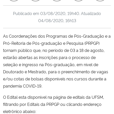
Ministério da Cidadania
Publicado em
03/08/2020, 19h40
. Atualizado
Ministério da Saúde
04/08/2020, 16h13
Ministério de Minas e Energia
As Coordenações dos Programas de Pós-Graduação e a
Pró-Reitoria de Pós-graduação e Pesquisa (PRPGP)
Ministério da Ciência, Tecnologia, Inovações e Comunicações
tornam público que, no período de 03 a 18 de agosto,
estarão abertas as inscrições para o processo de
Ministério do Meio Ambiente
seleção e ingresso na Pós-graduação, em nível de
Doutorado e Mestrado, para o preenchimento de vagas
Ministério do Turismo
e/ou cotas de bolsas disponíveis nos cursos durante a
pandemia COVID-19.
Ministério do Desenvolvimento Regional
O Edital esta disponível na página de editais da UFSM,
Controladoria-Geral da União
filtrando por Editais da PRPGP ou clicando endereço
eletrônico abaixo:
Ministério da Mulher, da Família e dos Direitos Humanos