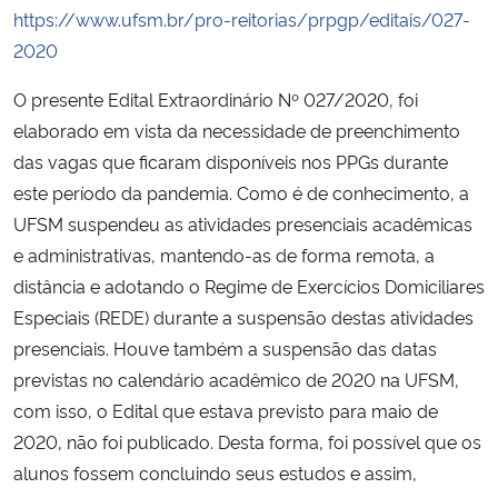
https://www.ufsm.br/pro-reitorias/prpgp/editais/027-
2020
Secretaria-Geral
O presente Edital Extraordinário Nº 027/2020, foi
Secretaria de Governo
elaborado em vista da necessidade de preenchimento
das vagas que ficaram disponíveis nos PPGs durante
Gabinete de Segurança Institucional
este período da pandemia. Como é de conhecimento, a
UFSM suspendeu as atividades presenciais acadêmicas
Advocacia-Geral da União
e administrativas, mantendo-as de forma remota, a
distância e adotando o Regime de Exercícios Domiciliares
Banco Central do Brasil
Especiais (REDE) durante a suspensão destas atividades
presenciais. Houve também a suspensão das datas
Planalto
previstas no calendário acadêmico de 2020 na UFSM,
com isso, o Edital que estava previsto para maio de
2020, não foi publicado. Desta forma, foi possível que os
alunos fossem concluindo seus estudos e assim,