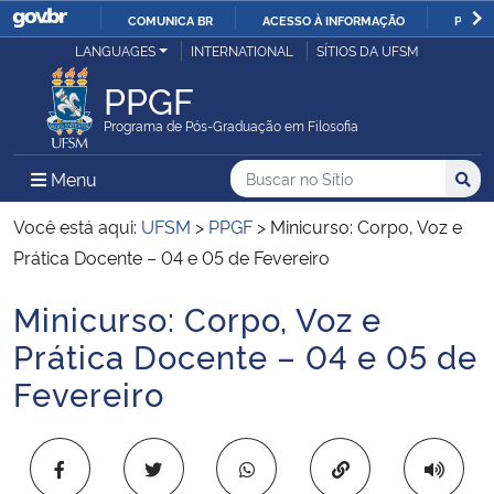
COMUNICA BR
ACESSO À INFORMAÇÃO
PARTI
Casa Civil
LANGUAGES
INTERNATIONAL
SÍTIOS DA UFSM
IR
PARA
PPGF
Ministério da Justiça e Segurança Pública
O
Programa de Pós-Graduação em Filosofia
CONTEÚDO
Ministério da Defesa
Buscar no no Sítio
Busca
Busca:
Menu Principal do Sítio
Menu
Busc
Ministério das Relações Exteriores
Você está aqui:
UFSM
>
PPGF
>
Minicurso: Corpo, Voz e
Prática Docente – 04 e 05 de Fevereiro
Ministério da Economia
Minicurso: Corpo, Voz e
Início do conteúdo
Ministério da Infraestrutura
Prática Docente – 04 e 05 de
Fevereiro
Ministério da Agricultura, Pecuária e Abastecimento
Ministério da Educação
Copiar para área 