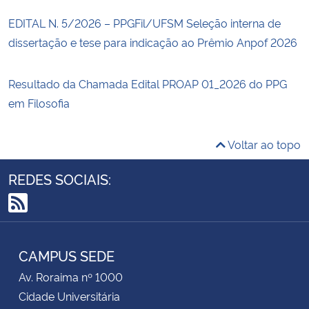
EDITAL N. 5/2026 – PPGFil/UFSM Seleção interna de
dissertação e tese para indicação ao Prêmio Anpof 2026
Resultado da Chamada Edital PROAP 01_2026 do PPG
em Filosofia
Voltar ao topo
REDES SOCIAIS:
RSS
CAMPUS SEDE
Av. Roraima nº 1000
Cidade Universitária