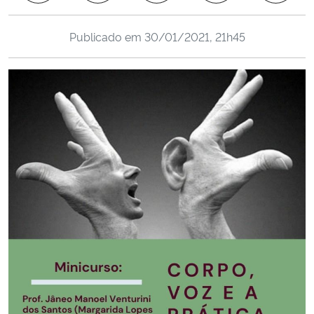
Ministério da Cidadania
Publicado em
30/01/2021, 21h45
Ministério da Saúde
Ministério de Minas e Energia
Ministério da Ciência, Tecnologia, Inovações e Comunicações
Ministério do Meio Ambiente
Ministério do Turismo
Ministério do Desenvolvimento Regional
Controladoria-Geral da União
Ministério da Mulher, da Família e dos Direitos Humanos