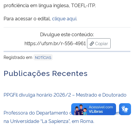
proficiência em língua inglesa, TOEFL-ITP.
Secretaria-Geral
Para acessar o edital,
clique aqui
.
Secretaria de Governo
Divulgue este conteúdo:
https://ufsm.br/r-556-4961
Copiar
Gabinete de Segurança Institucional
para área de tran
Registrado em
NOTÍCIAS
Advocacia-Geral da União
Publicações Recentes
Banco Central do Brasil
Planalto
PPGFil divulga horário 2026/2 – Mestrado e Doutorado
Professora do Departamento de Filosofia é conferencista
na Universidade “La Sapienza”, em Roma.