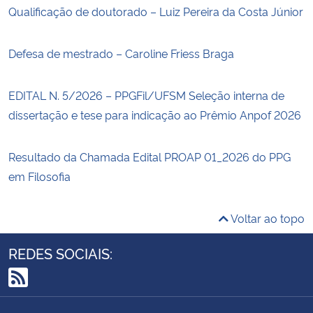
Qualificação de doutorado – Luiz Pereira da Costa Júnior
Defesa de mestrado – Caroline Friess Braga
EDITAL N. 5/2026 – PPGFil/UFSM Seleção interna de
dissertação e tese para indicação ao Prêmio Anpof 2026
Resultado da Chamada Edital PROAP 01_2026 do PPG
em Filosofia
Voltar ao topo
REDES SOCIAIS:
RSS