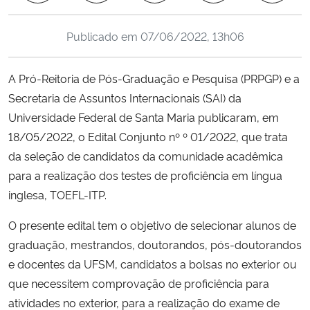
Ministério da Cidadania
Publicado em
07/06/2022, 13h06
Ministério da Saúde
A Pró-Reitoria de Pós-Graduação e Pesquisa (PRPGP) e a
Ministério de Minas e Energia
Secretaria de Assuntos Internacionais (SAI) da
Universidade Federal de Santa Maria publicaram, em
Ministério da Ciência, Tecnologia, Inovações e Comunicações
18/05/2022, o Edital Conjunto nº º 01/2022, que trata
da seleção de candidatos da comunidade acadêmica
Ministério do Meio Ambiente
para a realização dos testes de proficiência em língua
inglesa, TOEFL-ITP.
Ministério do Turismo
O presente edital tem o objetivo de selecionar alunos de
Ministério do Desenvolvimento Regional
graduação, mestrandos, doutorandos, pós-doutorandos
e docentes da UFSM, candidatos a bolsas no exterior ou
Controladoria-Geral da União
que necessitem comprovação de proficiência para
atividades no exterior, para a realização do exame de
Ministério da Mulher, da Família e dos Direitos Humanos