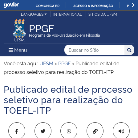
COMUNICA BR
ACESSO À INFORMAÇÃO
PARTI
Casa Civil
LANGUAGES
INTERNATIONAL
SÍTIOS DA UFSM
IR
PARA
PPGF
Ministério da Justiça e Segurança Pública
O
Programa de Pós-Graduação em Filosofia
CONTEÚDO
Ministério da Defesa
Buscar no no Sítio
Busca
Busca:
Menu Principal do Sítio
Menu
Busc
Ministério das Relações Exteriores
Você está aqui:
UFSM
>
PPGF
>
Publicado edital de
processo seletivo para realização do TOEFL-ITP
Ministério da Economia
Publicado edital de processo
Início do conteúdo
Ministério da Infraestrutura
seletivo para realização do
TOEFL-ITP
Ministério da Agricultura, Pecuária e Abastecimento
Ministério da Educação
Copiar para área 