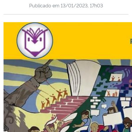
Publicado em
13/01/2023, 17h03
Ministério da Cidadania
Ministério da Saúde
Ministério de Minas e Energia
Ministério da Ciência, Tecnologia, Inovações e Comunicações
Ministério do Meio Ambiente
Ministério do Turismo
Ministério do Desenvolvimento Regional
Controladoria-Geral da União
Ministério da Mulher, da Família e dos Direitos Humanos