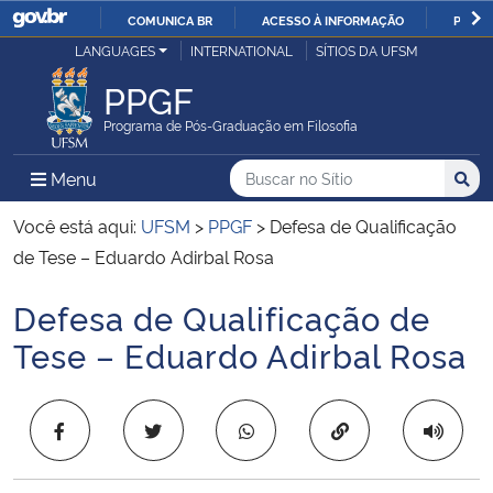
COMUNICA BR
ACESSO À INFORMAÇÃO
PARTI
Casa Civil
LANGUAGES
INTERNATIONAL
SÍTIOS DA UFSM
IR
PARA
PPGF
Ministério da Justiça e Segurança Pública
O
Programa de Pós-Graduação em Filosofia
CONTEÚDO
Ministério da Defesa
Buscar no no Sítio
Busca
Busca:
Menu Principal do Sítio
Menu
Busc
Ministério das Relações Exteriores
Você está aqui:
UFSM
>
PPGF
>
Defesa de Qualificação
de Tese – Eduardo Adirbal Rosa
Ministério da Economia
Defesa de Qualificação de
Início do conteúdo
Ministério da Infraestrutura
Tese – Eduardo Adirbal Rosa
Ministério da Agricultura, Pecuária e Abastecimento
Copiar para área 
Ministério da Educação