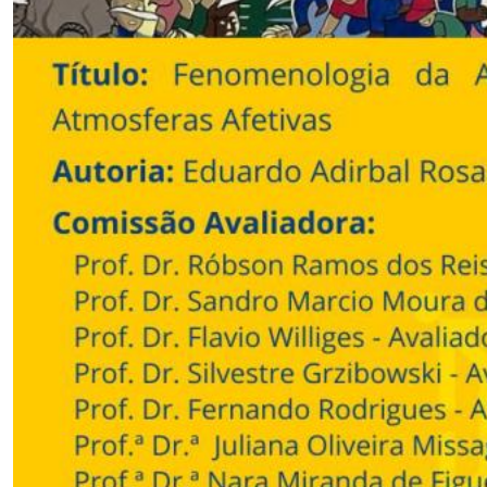
Secretaria-Geral
Secretaria de Governo
Gabinete de Segurança Institucional
Advocacia-Geral da União
Banco Central do Brasil
Planalto