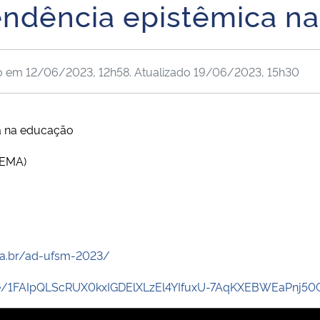
endência epistêmica n
do em
12/06/2023, 12h58
. Atualizado
19/06/2023, 15h30
a na educação
PEMA)
ma.br/ad-ufsm-2023/
/e/1FAIpQLScRUX0kxIGDElXLzEl4YIfuxU-7AqKXEBWEaPnj50