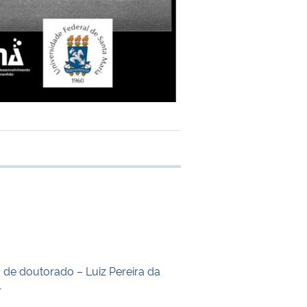
e transferência
o de doutorado – Luiz Pereira da
r