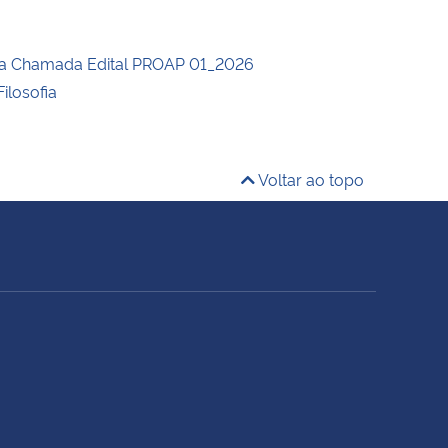
da Chamada Edital PROAP 01_2026
ilosofia
Voltar ao topo