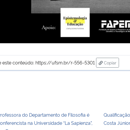
e este conteúdo:
https://ufsm.br/r-556-5301
Copiar
para área d
rofessora do Departamento de Filosofia é
Qualificaçã
onferencista na Universidade “La Sapienza”,
Costa Júnio