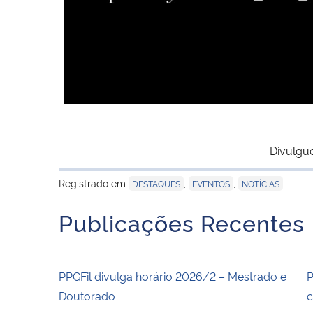
Divulgu
Registrado em
,
,
DESTAQUES
EVENTOS
NOTÍCIAS
Publicações Recentes
PPGFil divulga horário 2026/2 – Mestrado e
P
Doutorado
c