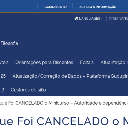
COMUNICA BR
ACESSO À INFORMAÇÃO
Ministério da Defesa
Ministério das Relações
Mini
IR
LANGUAGES
INTERNATI
Exteriores
PARA
O
Ministério da Cidadania
Ministério da Saúde
Mini
CONTEÚDO
ilosofia
Úteis
Orientações para Discentes
Editais
Atualização 
Ministério do
Controladoria-Geral da
Mini
Desenvolvimento Regional
União
Famí
025
Atualização/Correção de Dados – Plataforma Sucup
Hum
.2
Gestores do sítio
Advocacia-Geral da União
Banco Central do Brasil
Plan
que Foi CANCELADO o Minicurso – Autoridade e dependênci
que Foi CANCELADO o M