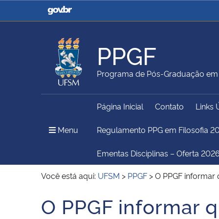
Casa Civil
Ministério da Justiça e
Segurança Pública
PPGF
Ministério da Agricultura,
Ministério da Educação
Programa de Pós-Graduação em F
Pecuária e Abastecimento
Página Inicial
Contato
Links 
Ministério do Meio Ambiente
Ministério do Turismo
Menu Principal do Sítio
Menu
Regulamento PPG em Filosofia 2
Ementas Disciplinas – Oferta 2026
Secretaria de Governo
Gabinete de Segurança
Você está aqui:
UFSM
>
PPGF
>
O PPGF informar 
Institucional
O PPGF informar 
Início do conteúdo