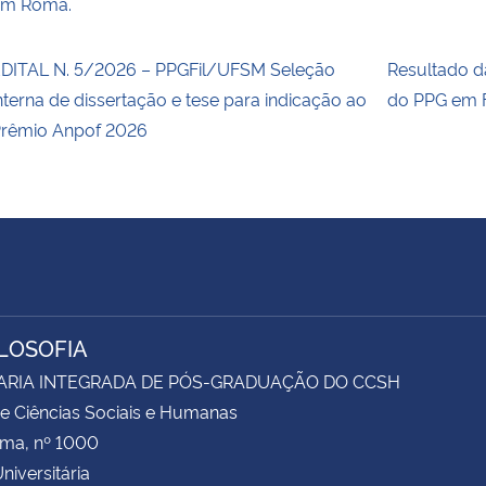
em Roma.
DITAL N. 5/2026 – PPGFil/UFSM Seleção
Resultado 
nterna de dissertação e tese para indicação ao
do PPG em F
rêmio Anpof 2026
ILOSOFIA
ARIA INTEGRADA DE PÓS-GRADUAÇÃO DO CCSH
e Ciências Sociais e Humanas
ima, nº 1000
niversitária