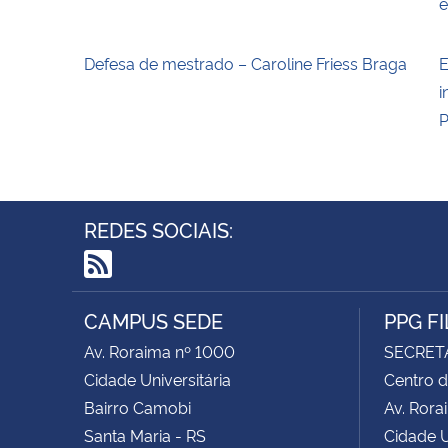
Defesa de mestrado – Caroline Friess Braga
E
i
P
REDES SOCIAIS:
RSS
CAMPUS SEDE
PPG F
Av. Roraima nº 1000
SECRET
Cidade Universitária
Centro d
Bairro Camobi
Av. Rora
Santa Maria - RS
Cidade U