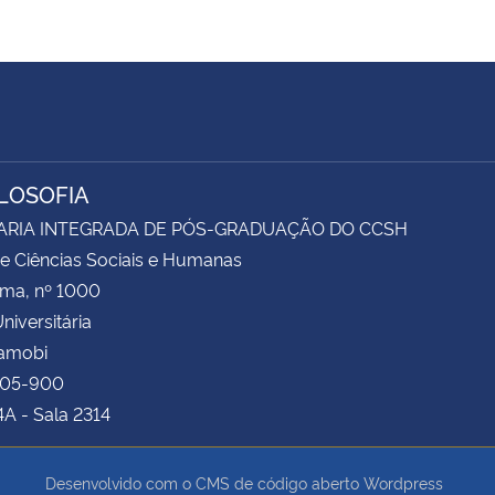
ILOSOFIA
ARIA INTEGRADA DE PÓS-GRADUAÇÃO DO CCSH
e Ciências Sociais e Humanas
ima, nº 1000
niversitária
Camobi
105-900
4A - Sala 2314
Desenvolvido com o CMS de código aberto
Wordpress