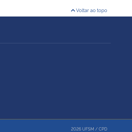
Voltar ao topo
2026
UFSM
/
CPD