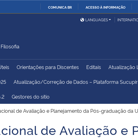
COMUNICA BR
ACESSO À INFORMAÇÃO
Ministério da Defesa
Ministério das Relações
Mini
IR
LANGUAGES
INTERNATI
Exteriores
PARA
O
Ministério da Cidadania
Ministério da Saúde
Mini
CONTEÚDO
ilosofia
Úteis
Orientações para Discentes
Editais
Atualização 
Ministério do
Controladoria-Geral da
Mini
Desenvolvimento Regional
União
Famí
025
Atualização/Correção de Dados – Plataforma Sucup
Hum
.2
Gestores do sítio
Advocacia-Geral da União
Banco Central do Brasil
Plan
itucional de Avaliação e Planejamento da Pós-graduação da
ucional de Avaliação e