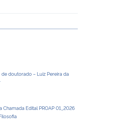
e transferência
o de doutorado – Luiz Pereira da
r
da Chamada Edital PROAP 01_2026
ilosofia