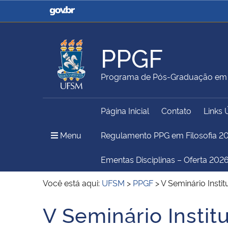
Casa Civil
Ministério da Justiça e
Segurança Pública
PPGF
Ministério da Agricultura,
Ministério da Educação
Programa de Pós-Graduação em F
Pecuária e Abastecimento
Página Inicial
Contato
Links 
Ministério do Meio Ambiente
Ministério do Turismo
Menu Principal do Sítio
Menu
Regulamento PPG em Filosofia 2
Ementas Disciplinas – Oferta 2026
Secretaria de Governo
Gabinete de Segurança
Você está aqui:
UFSM
>
PPGF
>
V Seminário Inst
Institucional
V Seminário Instit
Início do conteúdo