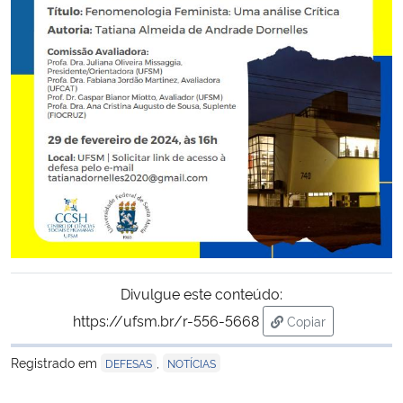
Secretaria-Geral
Secretaria de Governo
Gabinete de Segurança Institucional
Advocacia-Geral da União
Banco Central do Brasil
Planalto
Divulgue este conteúdo:
https://ufsm.br/r-556-5668
Copiar
para área de tran
Registrado em
,
DEFESAS
NOTÍCIAS