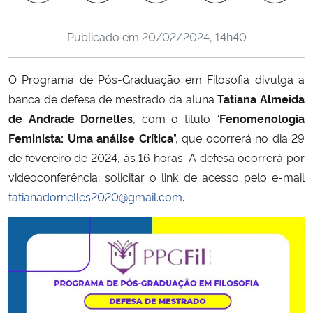
Ministério da Cidadania
Publicado em
20/02/2024, 14h40
Ministério da Saúde
O Programa de Pós-Graduação em Filosofia divulga a
Ministério de Minas e Energia
banca de defesa de mestrado da aluna
Tatiana Almeida
de Andrade Dornelles
, com o título “
Fenomenologia
Ministério da Ciência, Tecnologia, Inovações e Comunicações
Feminista: Uma análise Crítica
”, que ocorrerá no dia 29
de fevereiro de 2024, às 16 horas. A defesa ocorrerá por
Ministério do Meio Ambiente
videoconferência; solicitar o link de acesso pelo e-mail
tatianadornelles2020@gmail.com
.
Ministério do Turismo
Ministério do Desenvolvimento Regional
Controladoria-Geral da União
Ministério da Mulher, da Família e dos Direitos Humanos