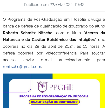
Publicado em
22/04/2024, 11h42
Ministério da Cidadania
Ministério da Saúde
O Programa de Pós-Graduação em Filosofia divulga a
banca de defesa de qualificação de doutorado do aluno
Ministério de Minas e Energia
Roberto Schmitz Nitsche
, com o título “
Acerca da
Natureza e do Caráter Epistêmico das Intuições
”, que
Ministério da Ciência, Tecnologia, Inovações e Comunicações
ocorrerá no dia 29 de abril de 2024, às 10 horas. A
defesa ocorrerá por videoconferência. Para solicitar
Ministério do Meio Ambiente
acesso, enviar e-mail antecipadamente para
ronitsche@gmail.com
.
Ministério do Turismo
Ministério do Desenvolvimento Regional
Controladoria-Geral da União
Ministério da Mulher, da Família e dos Direitos Humanos