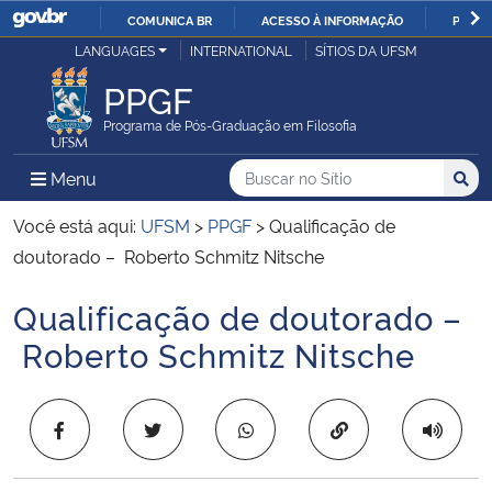
COMUNICA BR
ACESSO À INFORMAÇÃO
PARTI
Casa Civil
LANGUAGES
INTERNATIONAL
SÍTIOS DA UFSM
IR
PARA
PPGF
Ministério da Justiça e Segurança Pública
O
Programa de Pós-Graduação em Filosofia
CONTEÚDO
Ministério da Defesa
Buscar no no Sítio
Busca
Busca:
Menu Principal do Sítio
Menu
Busc
Ministério das Relações Exteriores
Você está aqui:
UFSM
>
PPGF
>
Qualificação de
doutorado – Roberto Schmitz Nitsche
Ministério da Economia
Qualificação de doutorado –
Início do conteúdo
Ministério da Infraestrutura
Roberto Schmitz Nitsche
Ministério da Agricultura, Pecuária e Abastecimento
Copiar para área 
Ministério da Educação