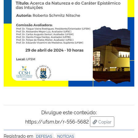
Secretaria-Geral
Secretaria de Governo
Gabinete de Segurança Institucional
Advocacia-Geral da União
Banco Central do Brasil
Planalto
Divulgue este conteúdo:
https://ufsm.br/r-556-5682
Copiar
para área de tran
Registrado em
,
DEFESAS
NOTÍCIAS