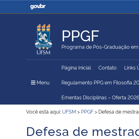
Casa Civil
Ministério da Justiça e
Segurança Pública
PPGF
Ministério da Agricultura,
Ministério da Educação
Programa de Pós-Graduação em F
Pecuária e Abastecimento
Página Inicial
Contato
Links 
Ministério do Meio Ambiente
Ministério do Turismo
Menu Principal do Sítio
Menu
Regulamento PPG em Filosofia 2
Ementas Disciplinas – Oferta 2026
Secretaria de Governo
Gabinete de Segurança
Você está aqui:
UFSM
>
PPGF
>
Defesa de mestra
Institucional
Defesa de mestrad
Início do conteúdo