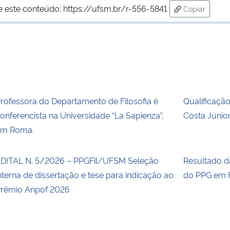
e este conteúdo:
https://ufsm.br/r-556-5841
Copiar
para área d
rofessora do Departamento de Filosofia é
Qualificaçã
onferencista na Universidade “La Sapienza”,
Costa Júnio
em Roma.
DITAL N. 5/2026 – PPGFil/UFSM Seleção
Resultado 
nterna de dissertação e tese para indicação ao
do PPG em F
rêmio Anpof 2026