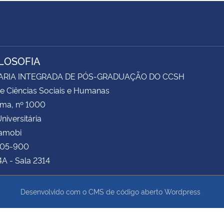
ILOSOFIA
ARIA INTEGRADA DE PÓS-GRADUAÇÃO DO CCSH
e Ciências Sociais e Humanas
ima, nº 1000
niversitária
Camobi
105-900
4A - Sala 2314
Desenvolvido com o CMS de código aberto
Wordpress