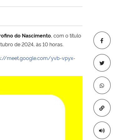
rofino do Nascimento
, com o título
utubro de 2024, às 10 horas.
s://meet.google.com/yvb-vpyx-
Copiar para áre