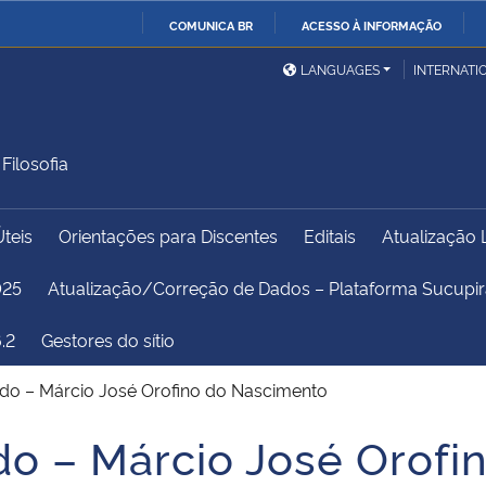
COMUNICA BR
ACESSO À INFORMAÇÃO
Ministério da Defesa
Ministério das Relações
Mini
IR
LANGUAGES
INTERNATI
Exteriores
PARA
O
Ministério da Cidadania
Ministério da Saúde
Mini
CONTEÚDO
ilosofia
Úteis
Orientações para Discentes
Editais
Atualização 
Ministério do
Controladoria-Geral da
Mini
Desenvolvimento Regional
União
Famí
025
Atualização/Correção de Dados – Plataforma Sucup
Hum
.2
Gestores do sítio
Advocacia-Geral da União
Banco Central do Brasil
Plan
do – Márcio José Orofino do Nascimento
o – Márcio José Orofi