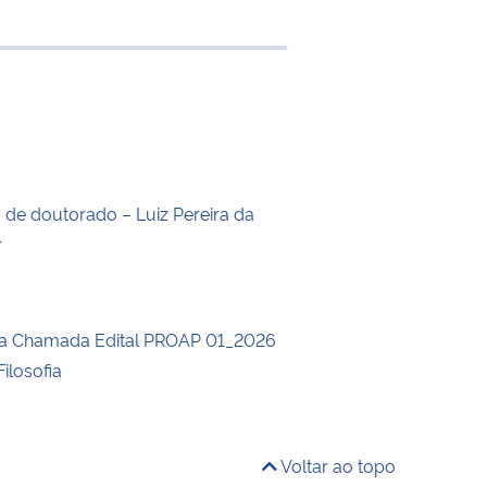
e transferência
o de doutorado – Luiz Pereira da
r
da Chamada Edital PROAP 01_2026
ilosofia
Voltar ao topo