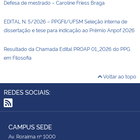
Defesa de mestrado – Caroline Friess Braga
EDITAL N. 5/2026 – PPGFil/UFSM Seleção interna de
dissertação e tese para indicação ao Prêmio Anpof 2026
Resultado da Chamada Edital PROAP 01_2026 do PPG
em Filosofia
Voltar ao topo
REDES SOCIAIS:
RSS
CAMPUS SEDE
Av. Roraima nº 1000