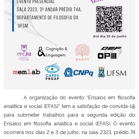
Secretaria-Geral
Secretaria de Governo
Gabinete de Segurança Institucional
Advocacia-Geral da União
Banco Central do Brasil
Planalto
A organização do evento “Ensaios em filosofia
analítica e social (EFAS)” tem a satisfação de convidá-l@
para submeter trabalhos para a segunda edição do
Ensaios em filosofia analítica e social (EFAS). O evento
ocorrerá nos dias 2 e 3 de julho, na sala 2323, prédio 74