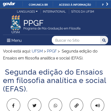
COMUNICA BR
ACESSO À INFORMAÇÃO
PARTI
Casa Civil
LANGUAGES
INTERNATIONAL
SÍTIOS DA UFSM
IR
PARA
PPGF
Ministério da Justiça e Segurança Pública
O
Programa de Pós-Graduação em Filosofia
CONTEÚDO
Ministério da Defesa
Buscar no no Sítio
Busca
Busca:
Menu Principal do Sítio
Menu
Busc
Ministério das Relações Exteriores
Você está aqui:
UFSM
>
PPGF
>
Segunda edição do
Ensaios em filosofia analítica e social (EFAS).
Ministério da Economia
Segunda edição do Ensaios
Início do conteúdo
Ministério da Infraestrutura
em filosofia analítica e social
(EFAS).
Ministério da Agricultura, Pecuária e Abastecimento
Ministério da Educação
Copiar para área 