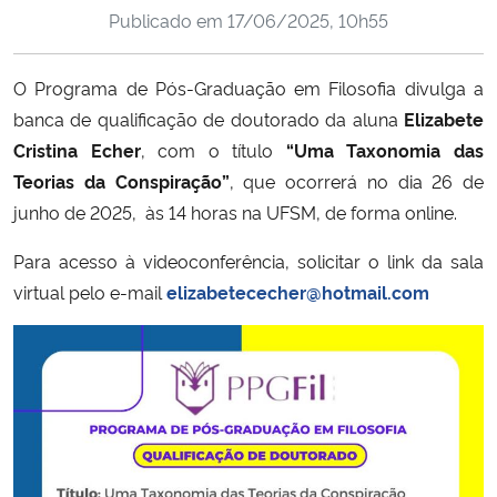
Publicado em
17/06/2025, 10h55
Ministério da Cidadania
Ministério da Saúde
O Programa de Pós-Graduação em Filosofia divulga a
banca de qualificação de doutorado da aluna
Elizabete
Ministério de Minas e Energia
Cristina Echer
, com o título
“Uma Taxonomia das
Teorias da Conspiração”
, que ocorrerá no dia 26 de
Ministério da Ciência, Tecnologia, Inovações e Comunicações
junho de 2025, às 14 horas na UFSM, de forma online.
Ministério do Meio Ambiente
Para acesso à videoconferência, solicitar o link da sala
virtual pelo e-mail
elizabetececher@hotmail.com
Ministério do Turismo
Ministério do Desenvolvimento Regional
Controladoria-Geral da União
Ministério da Mulher, da Família e dos Direitos Humanos