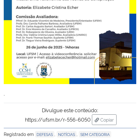
Secretaria-Geral
Secretaria de Governo
Gabinete de Segurança Institucional
Advocacia-Geral da União
Banco Central do Brasil
.
Planalto
Divulgue este conteúdo:
https://ufsm.br/r-556-6050
Copiar
para área de tran
Registrado em
,
,
DEFESAS
NOTÍCIAS
SEM CATEGORIA