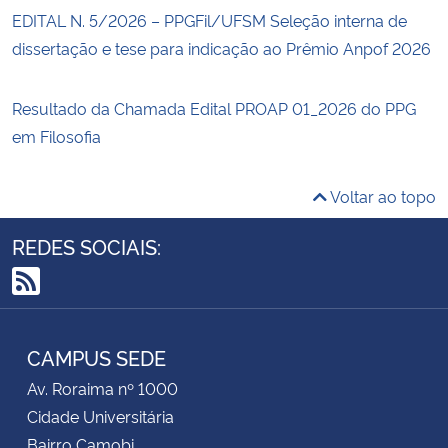
EDITAL N. 5/2026 – PPGFil/UFSM Seleção interna de
dissertação e tese para indicação ao Prêmio Anpof 2026
Resultado da Chamada Edital PROAP 01_2026 do PPG
em Filosofia
Voltar ao topo
REDES SOCIAIS:
RSS
CAMPUS SEDE
Av. Roraima nº 1000
Cidade Universitária
Bairro Camobi