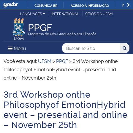
COMUNICA BR
ACESSO À INFORMAÇÃO
PARTI
Casa Civil
LANGUAGES
INTERNATIONAL
SÍTIOS DA UFSM
IR
PARA
PPGF
Ministério da Justiça e Segurança Pública
O
Programa de Pós-Graduação em Filosofia
CONTEÚDO
Ministério da Defesa
Buscar no no Sítio
Busca
Busca:
Menu Principal do Sítio
Menu
Busc
Ministério das Relações Exteriores
Você está aqui:
UFSM
>
PPGF
>
3rd Workshop onthe
Philosophyof EmotionHybrid event – presential and
Ministério da Economia
online – November 25th
3rd Workshop onthe
Ministério da Infraestrutura
Início do conteúdo
Philosophyof EmotionHybrid
Ministério da Agricultura, Pecuária e Abastecimento
event – presential and online
– November 25th
Ministério da Educação