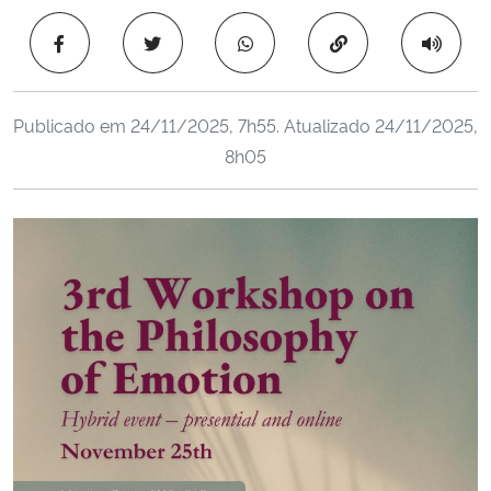
Ministério da Cidadania
Copiar para área 
Ministério da Saúde
Publicado em
24/11/2025, 7h55
. Atualizado
24/11/2025,
Ministério de Minas e Energia
8h05
Ministério da Ciência, Tecnologia, Inovações e Comunicações
Ministério do Meio Ambiente
Ministério do Turismo
Ministério do Desenvolvimento Regional
Controladoria-Geral da União
Ministério da Mulher, da Família e dos Direitos Humanos