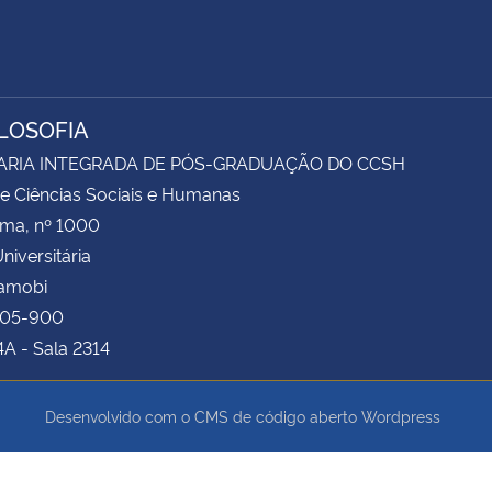
ILOSOFIA
ARIA INTEGRADA DE PÓS-GRADUAÇÃO DO CCSH
e Ciências Sociais e Humanas
ima, nº 1000
niversitária
Camobi
105-900
4A - Sala 2314
Desenvolvido com o CMS de código aberto
Wordpress