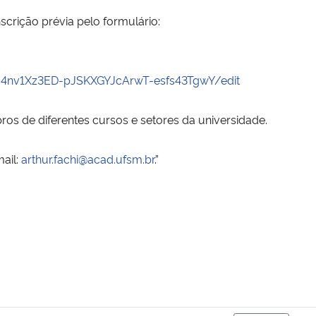
nscrição prévia pelo formulário:
c4nv1Xz3ED-pJSKXGYJcArwT-esfs43TgwY/edit
s de diferentes cursos e setores da universidade.
ail:
arthur.fachi@acad.ufsm.br
.”