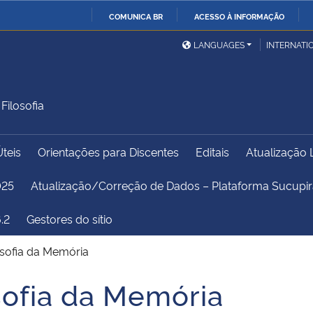
COMUNICA BR
ACESSO À INFORMAÇÃO
Ministério da Defesa
Ministério das Relações
Mini
IR
LANGUAGES
INTERNATI
Exteriores
PARA
O
Ministério da Cidadania
Ministério da Saúde
Mini
CONTEÚDO
ilosofia
Úteis
Orientações para Discentes
Editais
Atualização 
Ministério do
Controladoria-Geral da
Mini
Desenvolvimento Regional
União
Famí
025
Atualização/Correção de Dados – Plataforma Sucup
Hum
.2
Gestores do sítio
Advocacia-Geral da União
Banco Central do Brasil
Plan
osofia da Memória
sofia da Memória