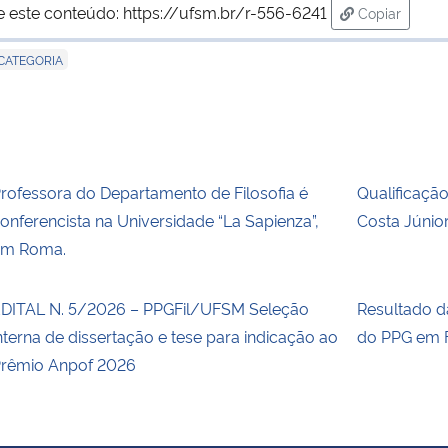
e este conteúdo:
https://ufsm.br/r-556-6241
Copiar
para área d
CATEGORIA
rofessora do Departamento de Filosofia é
Qualificaçã
onferencista na Universidade “La Sapienza”,
Costa Júnio
em Roma.
DITAL N. 5/2026 – PPGFil/UFSM Seleção
Resultado 
nterna de dissertação e tese para indicação ao
do PPG em F
rêmio Anpof 2026