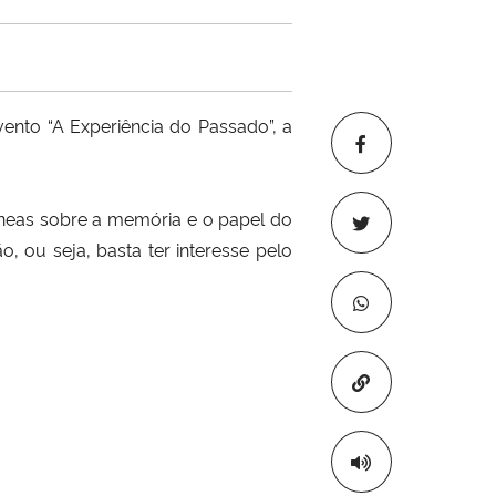
nto “A Experiência do Passado”, a
âneas sobre a memória e o papel do
, ou seja, basta ter interesse pelo
Copiar para áre