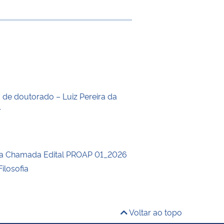
e transferência
o de doutorado – Luiz Pereira da
r
da Chamada Edital PROAP 01_2026
ilosofia
Voltar ao topo