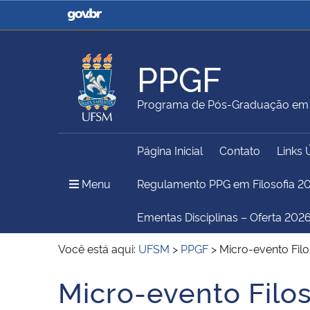
Casa Civil
Ministério da Justiça e
Segurança Pública
PPGF
Ministério da Agricultura,
Ministério da Educação
Programa de Pós-Graduação em F
Pecuária e Abastecimento
Página Inicial
Contato
Links 
Ministério do Meio Ambiente
Ministério do Turismo
Menu Principal do Sítio
Menu
Regulamento PPG em Filosofia 2
Ementas Disciplinas – Oferta 2026
Secretaria de Governo
Gabinete de Segurança
Você está aqui:
UFSM
>
PPGF
>
Micro-evento Fil
Institucional
Micro-evento Filo
Início do conteúdo