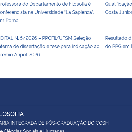
rofessora do Departamento de Filosofia é
Qualificaçã
onferencista na Universidade “La Sapienza”,
Costa Júnio
em Roma.
DITAL N. 5/2026 – PPGFil/UFSM Seleção
Resultado 
nterna de dissertação e tese para indicação ao
do PPG em F
rêmio Anpof 2026
ILOSOFIA
ARIA INTEGRADA DE PÓS-GRADUAÇÃO DO CCSH
e Ciências Sociais e Humanas