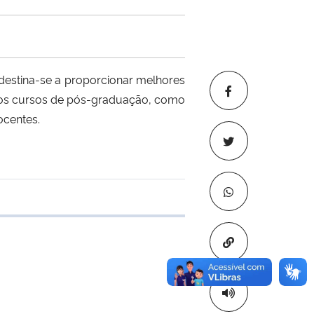
estina-se a proporcionar melhores
os cursos de pós-graduação, como
ocentes.
e transferência
Copiar para áre