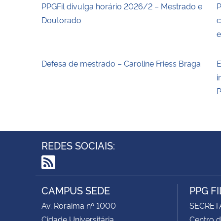
PPGFil divulga horário 2026/2 – Mestrado e
P
Doutorado
c
Defesa de mestrado – Caroline Friess Braga
E
i
P
REDES SOCIAIS:
RSS
CAMPUS SEDE
PPG F
Av. Roraima nº 1000
SECRET
Cidade Universitária
Centro d