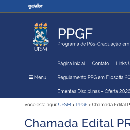
Casa Civil
Ministério da Justiça e
Segurança Pública
PPGF
Ministério da Agricultura,
Ministério da Educação
Programa de Pós-Graduação em F
Pecuária e Abastecimento
Página Inicial
Contato
Links 
Ministério do Meio Ambiente
Ministério do Turismo
Menu Principal do Sítio
Menu
Regulamento PPG em Filosofia 2
Ementas Disciplinas – Oferta 2026
Secretaria de Governo
Gabinete de Segurança
Você está aqui:
UFSM
>
PPGF
>
Chamada Edital 
Institucional
Chamada Edital P
Início do conteúdo