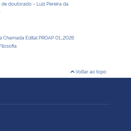
o de doutorado – Luiz Pereira da
r
da Chamada Edital PROAP 01_2026
ilosofia
Voltar ao topo