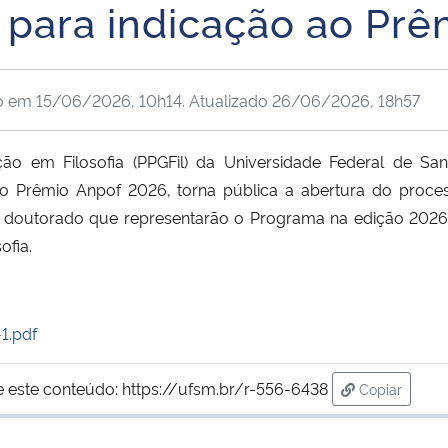
e para indicação ao Pr
o em
15/06/2026, 10h14
. Atualizado
26/06/2026, 18h57
 em Filosofia (PPGFil) da Universidade Federal de San
o Prêmio Anpof 2026, torna pública a abertura do proces
de doutorado que representarão o Programa na edição 202
ofia.
1.pdf
e este conteúdo:
https://ufsm.br/r-556-6438
Copiar
para área d