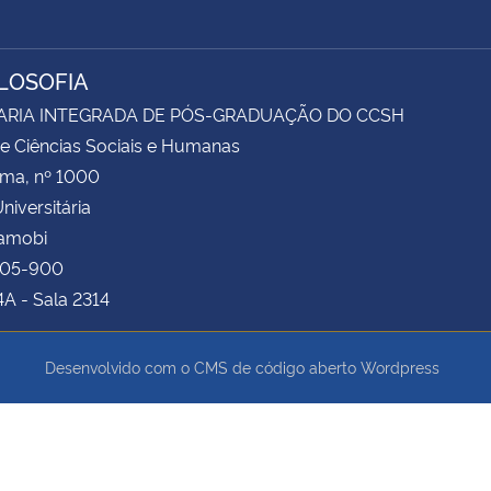
ILOSOFIA
ARIA INTEGRADA DE PÓS-GRADUAÇÃO DO CCSH
e Ciências Sociais e Humanas
ima, nº 1000
niversitária
Camobi
105-900
4A - Sala 2314
Desenvolvido com o CMS de código aberto
Wordpress