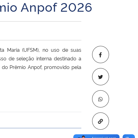
êmio Anpof 2026
ta Maria (UFSM), no uso de suas
so de seleção interna destinado a
6 do Prêmio Anpof, promovido pela
Copiar para áre
e transferência