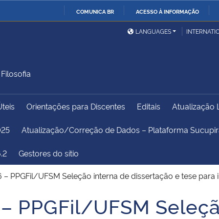
COMUNICA BR
ACESSO À INFORMAÇÃO
Ministério da Defesa
Ministério das Relações
Mini
IR
LANGUAGES
INTERNATI
Exteriores
PARA
O
Ministério da Cidadania
Ministério da Saúde
Mini
CONTEÚDO
ilosofia
Úteis
Orientações para Discentes
Editais
Atualização 
Ministério do
Controladoria-Geral da
Mini
Desenvolvimento Regional
União
Famí
025
Atualização/Correção de Dados – Plataforma Sucup
Hum
.2
Gestores do sítio
Advocacia-Geral da União
Banco Central do Brasil
Plan
 – PPGFil/UFSM Seleção interna de dissertação e tese para
 – PPGFil/UFSM Seleçã