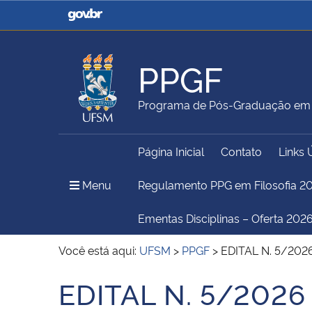
Casa Civil
Ministério da Justiça e
Segurança Pública
PPGF
Ministério da Agricultura,
Ministério da Educação
Programa de Pós-Graduação em F
Pecuária e Abastecimento
Página Inicial
Contato
Links 
Ministério do Meio Ambiente
Ministério do Turismo
Menu Principal do Sítio
Menu
Regulamento PPG em Filosofia 2
Ementas Disciplinas – Oferta 2026
Secretaria de Governo
Gabinete de Segurança
Você está aqui:
UFSM
>
PPGF
>
EDITAL N. 5/2026
Institucional
EDITAL N. 5/2026
Início do conteúdo