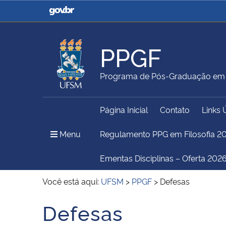
Casa Civil
Ministério da Justiça e
Segurança Pública
PPGF
Ministério da Agricultura,
Ministério da Educação
Programa de Pós-Graduação em F
Pecuária e Abastecimento
Página Inicial
Contato
Links 
Ministério do Meio Ambiente
Ministério do Turismo
Menu Principal do Sítio
Menu
Regulamento PPG em Filosofia 2
Ementas Disciplinas – Oferta 2026
Secretaria de Governo
Gabinete de Segurança
Você está aqui:
UFSM
>
PPGF
>
Defesas
Institucional
Defesas
Início do conteúdo