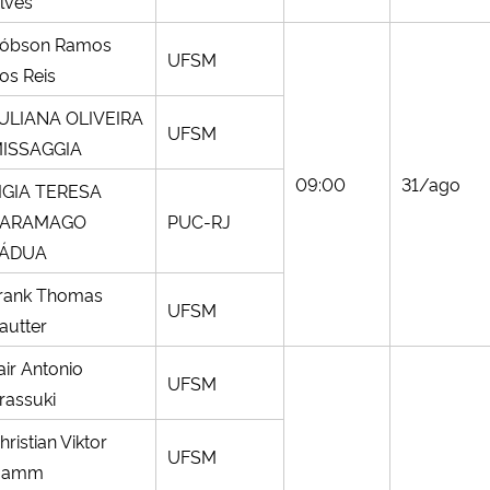
lves
óbson Ramos
UFSM
os Reis
ULIANA OLIVEIRA
UFSM
ISSAGGIA
09:00
31/ago
IGIA TERESA
SARAMAGO
PUC-RJ
ÁDUA
rank Thomas
UFSM
autter
air Antonio
UFSM
rassuki
hristian Viktor
UFSM
Hamm