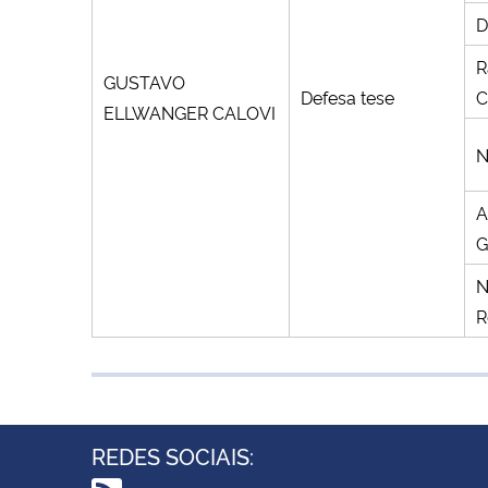
D
R
GUSTAVO
Defesa tese
C
ELLWANGER CALOVI
N
A
G
N
R
REDES SOCIAIS: