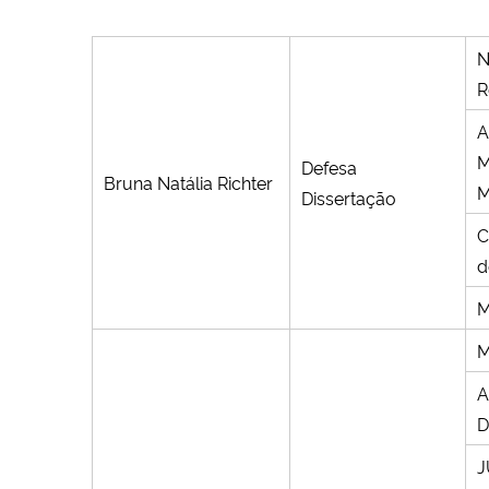
N
R
A
Defesa
Bruna Natália Richter
Dissertação
C
d
M
M
A
D
J