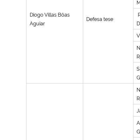
M
Diogo Villas Bôas
R
Defesa tese
Aguiar
D
V
N
R
S
G
N
R
J
A
G