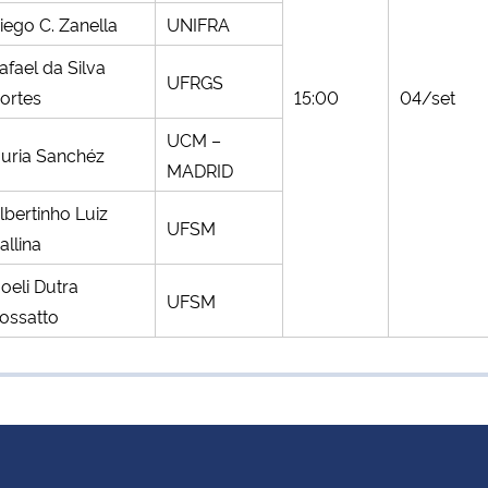
iego C. Zanella
UNIFRA
afael da Silva
UFRGS
ortes
15:00
04/set
UCM –
uria Sanchéz
MADRID
lbertinho Luiz
UFSM
allina
oeli Dutra
UFSM
ossatto