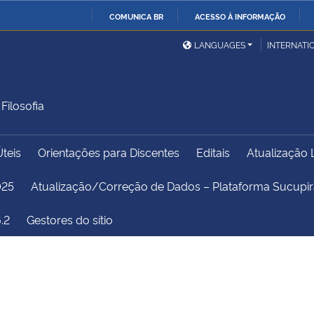
COMUNICA BR
ACESSO À INFORMAÇÃO
Ministério da Defesa
Ministério das Relações
Mini
IR
LANGUAGES
INTERNATI
Exteriores
PARA
O
Ministério da Cidadania
Ministério da Saúde
Mini
CONTEÚDO
ilosofia
Úteis
Orientações para Discentes
Editais
Atualização 
Ministério do
Controladoria-Geral da
Mini
Desenvolvimento Regional
União
Famí
025
Atualização/Correção de Dados – Plataforma Sucup
Hum
.2
Gestores do sítio
Advocacia-Geral da União
Banco Central do Brasil
Plan