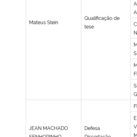
A
A
Qualificação de
Mateus Stein
C
tese
N
M
S
M
F
S
G
F
E
V
JEAN MACHADO
Defesa
M
SENHORINHO
Dissertação