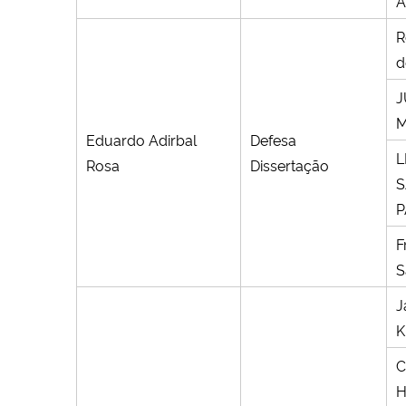
A
R
d
J
M
Eduardo Adirbal
Defesa
L
Rosa
Dissertação
P
F
S
J
K
C