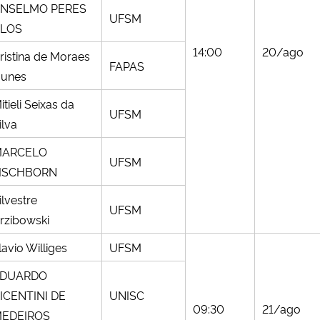
NSELMO PERES
UFSM
LOS
14:00
20/ago
ristina de Moraes
FAPAS
unes
itieli Seixas da
UFSM
ilva
ARCELO
UFSM
ISCHBORN
ilvestre
UFSM
rzibowski
lavio Williges
UFSM
DUARDO
ICENTINI DE
UNISC
09:30
21/ago
EDEIROS