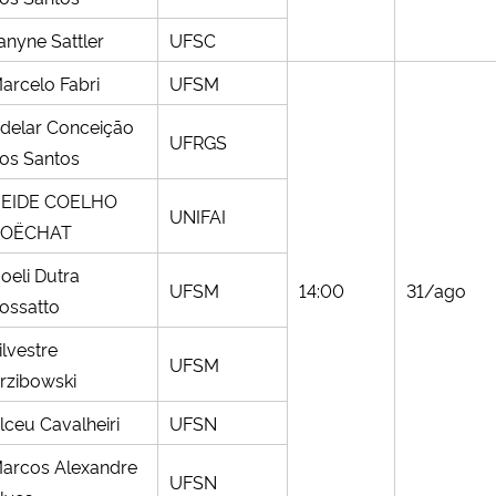
anyne Sattler
UFSC
arcelo Fabri
UFSM
delar Conceição
UFRGS
os Santos
EIDE COELHO
UNIFAI
OËCHAT
oeli Dutra
UFSM
14:00
31/ago
ossatto
ilvestre
UFSM
rzibowski
lceu Cavalheiri
UFSN
arcos Alexandre
UFSN