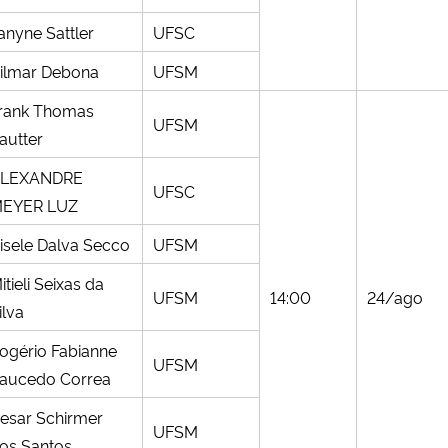
anyne Sattler
UFSC
ilmar Debona
UFSM
rank Thomas
UFSM
autter
LEXANDRE
UFSC
EYER LUZ
isele Dalva Secco
UFSM
itieli Seixas da
UFSM
14:00
24/ago
ilva
ogério Fabianne
UFSM
aucedo Correa
esar Schirmer
UFSM
os Santos