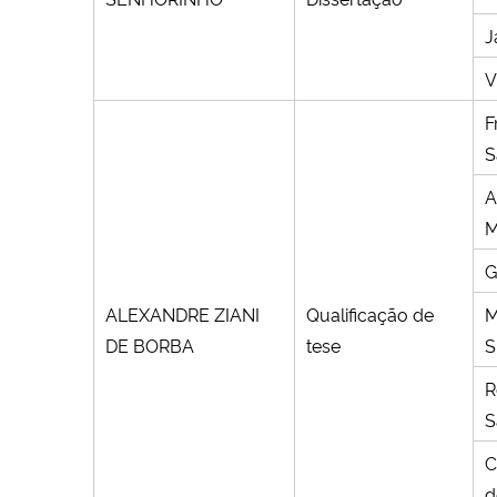
J
V
F
S
A
M
G
ALEXANDRE ZIANI
Qualificação de
M
DE BORBA
tese
S
R
S
C
d