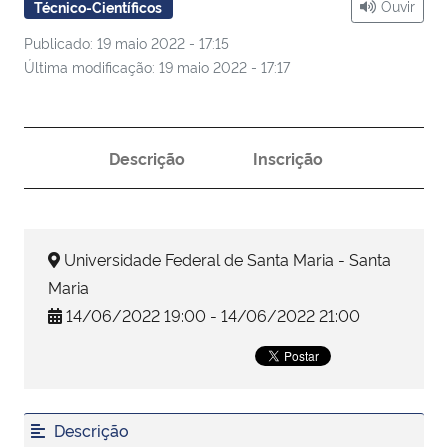
Ouvir
Técnico-Científicos
Publicado: 19 maio 2022 - 17:15
Secretaria-Geral
Última modificação: 19 maio 2022 - 17:17
Secretaria de Governo
Gabinete de Segurança Institucional
Descrição
Inscrição
Advocacia-Geral da União
Universidade Federal de Santa Maria - Santa
Banco Central do Brasil
Maria
Planalto
14/06/2022 19:00 - 14/06/2022 21:00
Descrição