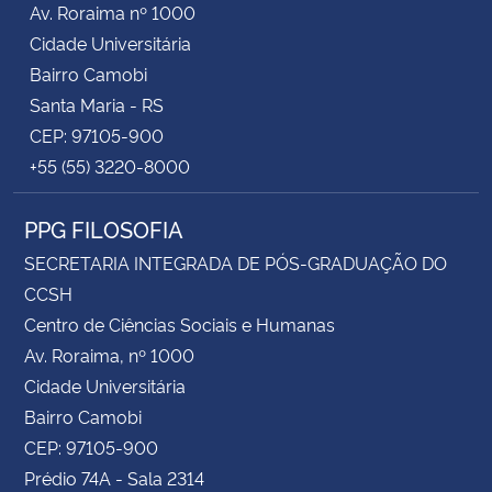
Av. Roraima nº 1000
Cidade Universitária
Secretaria-Geral
Bairro Camobi
Santa Maria - RS
Secretaria de Governo
CEP: 97105-900
+55 (55) 3220-8000
Gabinete de Segurança Institucional
PPG FILOSOFIA
Advocacia-Geral da União
SECRETARIA INTEGRADA DE PÓS-GRADUAÇÃO DO
Banco Central do Brasil
CCSH
Centro de Ciências Sociais e Humanas
Planalto
Av. Roraima, nº 1000
Cidade Universitária
Bairro Camobi
CEP: 97105-900
Prédio 74A - Sala 2314