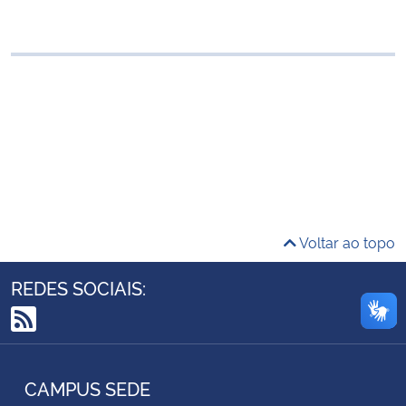
Ministério da Cidadania
Ministério da Saúde
Ministério de Minas e Energia
Ministério da Ciência, Tecnologia, Inovações e Comunicações
Ministério do Meio Ambiente
Voltar ao topo
Ministério do Turismo
REDES SOCIAIS:
Ministério do Desenvolvimento Regional
RSS
Controladoria-Geral da União
CAMPUS SEDE
Ministério da Mulher, da Família e dos Direitos Humanos