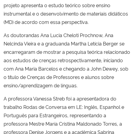
projeto apresenta o estudo teórico sobre ensino
instrumental e o desenvolvimento de materiais didáticos
Secretaria-Geral
(MD) de acordo com essa perspectiva.
Secretaria de Governo
As doutorandas Ana Lucia Cheloti Prochnow, Ana
Nelcinda Vieira e a graduanda Martha Letícia Berger se
Gabinete de Segurança Institucional
encarregaram de mostrar a pesquisa teórica relacionado
aos estudos de crenças retrospectivamente, iniciando
Advocacia-Geral da União
com Ana Maria Barcelos e chegando a John Dewey, sob
o título de Crenças de Professores e alunos sobre
Banco Central do Brasil
ensino/aprendizagem de línguas.
Planalto
A professora Vanessa Streb foi a apresentadora do
trabalho Rodas de Conversa em LE: Inglês, Espanhol e
Português para Estrangeiros, representando a
professora Mestre María Cristina Maldonado Torres, a
professora Denise Jorgens e a acadêmica Sabrina