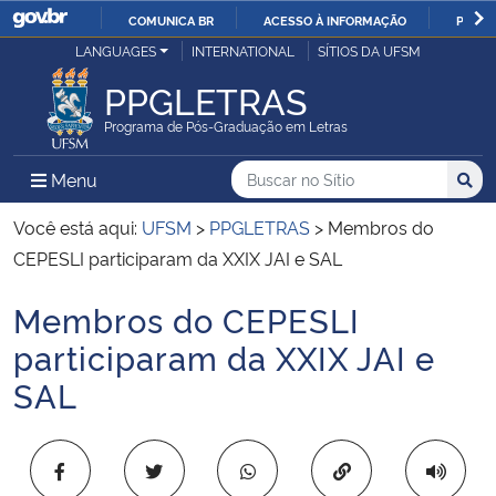
COMUNICA BR
ACESSO À INFORMAÇÃO
PARTI
Casa Civil
LANGUAGES
INTERNATIONAL
SÍTIOS DA UFSM
IR
PARA
PPGLETRAS
Ministério da Justiça e Segurança Pública
O
Programa de Pós-Graduação em Letras
CONTEÚDO
Ministério da Defesa
Buscar no no Sítio
Busca
Busca:
Menu Principal do Sítio
Menu
Busc
Ministério das Relações Exteriores
Você está aqui:
UFSM
>
PPGLETRAS
>
Membros do
CEPESLI participaram da XXIX JAI e SAL
Ministério da Economia
Membros do CEPESLI
Início do conteúdo
Ministério da Infraestrutura
participaram da XXIX JAI e
SAL
Ministério da Agricultura, Pecuária e Abastecimento
Ministério da Educação
Copiar para área 