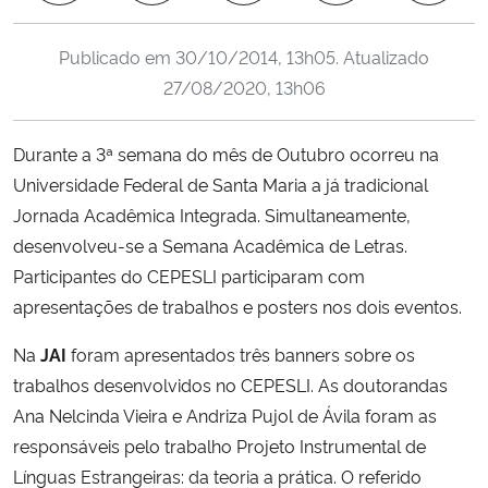
Ministério da Cidadania
Publicado em
30/10/2014, 13h05
. Atualizado
Ministério da Saúde
27/08/2020, 13h06
Ministério de Minas e Energia
Durante a 3ª semana do mês de Outubro ocorreu na
Universidade Federal de Santa Maria a já tradicional
Ministério da Ciência, Tecnologia, Inovações e Comunicações
Jornada Acadêmica Integrada. Simultaneamente,
desenvolveu-se a Semana Acadêmica de Letras.
Ministério do Meio Ambiente
Participantes do CEPESLI participaram com
apresentações de trabalhos e posters nos dois eventos.
Ministério do Turismo
Na
JAI
foram apresentados três banners sobre os
Ministério do Desenvolvimento Regional
trabalhos desenvolvidos no CEPESLI. As doutorandas
Ana Nelcinda Vieira e Andriza Pujol de Ávila foram as
Controladoria-Geral da União
responsáveis pelo trabalho Projeto Instrumental de
Línguas Estrangeiras: da teoria a prática. O referido
Ministério da Mulher, da Família e dos Direitos Humanos