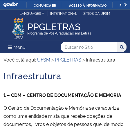
COMUNICA BR
ACESSO À INFORMAÇÃO
PARTI
Casa Civil
LANGUAGES
INTERNATIONAL
SÍTIOS DA UFSM
IR
PARA
PPGLETRAS
Ministério da Justiça e Segurança Pública
O
Programa de Pós-Graduação em Letras
CONTEÚDO
Ministério da Defesa
Buscar no no Sítio
Busca
Busca:
Menu Principal do Sítio
Menu
Busc
Ministério das Relações Exteriores
Você está aqui:
UFSM
>
PPGLETRAS
>
Infraestrutura
Infraestrutura
Ministério da Economia
Início do conteúdo
Ministério da Infraestrutura
1 – CDM – CENTRO DE DOCUMENTAÇÃO E MEMÓRIA
Ministério da Agricultura, Pecuária e Abastecimento
O Centro de Documentação e Memória se caracteriza
como uma entidade mista que recebe doações de
Ministério da Educação
documentos, livros e objetos de pessoas que, de modo