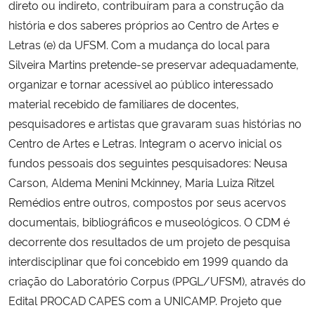
direto ou indireto, contribuíram para a construção da
Ministério da Cidadania
história e dos saberes próprios ao Centro de Artes e
Letras (e) da UFSM. Com a mudança do local para
Ministério da Saúde
Silveira Martins pretende-se preservar adequadamente,
organizar e tornar acessível ao público interessado
Ministério de Minas e Energia
material recebido de familiares de docentes,
pesquisadores e artistas que gravaram suas histórias no
Ministério da Ciência, Tecnologia, Inovações e Comunicações
Centro de Artes e Letras. Integram o acervo inicial os
fundos pessoais dos seguintes pesquisadores: Neusa
Ministério do Meio Ambiente
Carson, Aldema Menini Mckinney, Maria Luiza Ritzel
Ministério do Turismo
Remédios entre outros, compostos por seus acervos
documentais, bibliográficos e museológicos. O CDM é
Ministério do Desenvolvimento Regional
decorrente dos resultados de um projeto de pesquisa
interdisciplinar que foi concebido em 1999 quando da
Controladoria-Geral da União
criação do Laboratório Corpus (PPGL/UFSM), através do
Edital PROCAD CAPES com a UNICAMP. Projeto que
Ministério da Mulher, da Família e dos Direitos Humanos