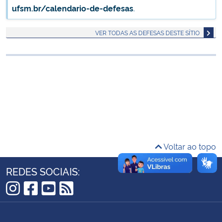
ufsm.br/calendario-de-defesas
.
Ministério da Cidadania
VER TODAS AS DEFESAS DESTE SÍTIO
Ministério da Saúde
Ministério de Minas e Energia
Ministério da Ciência, Tecnologia, Inovações e Comunicações
Ministério do Meio Ambiente
Ministério do Turismo
Voltar ao topo
Ministério do Desenvolvimento Regional
REDES SOCIAIS:
Controladoria-Geral da União
Instagram
Facebook
YouTube
RSS
Ministério da Mulher, da Família e dos Direitos Humanos