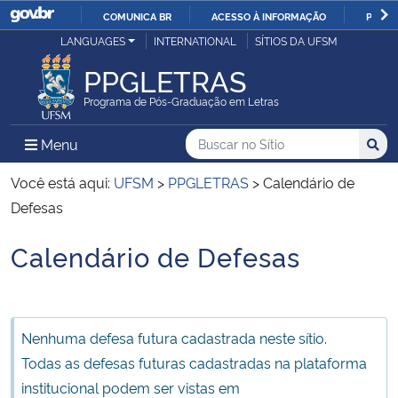
COMUNICA BR
ACESSO À INFORMAÇÃO
PARTI
Casa Civil
LANGUAGES
INTERNATIONAL
SÍTIOS DA UFSM
IR
PARA
PPGLETRAS
Ministério da Justiça e Segurança Pública
O
Programa de Pós-Graduação em Letras
CONTEÚDO
Ministério da Defesa
Buscar no no Sítio
Busca
Busca:
Menu Principal do Sítio
Menu
Busc
Ministério das Relações Exteriores
Você está aqui:
UFSM
>
PPGLETRAS
>
Calendário de
Defesas
Ministério da Economia
Calendário de Defesas
Início do conteúdo
Ministério da Infraestrutura
Ministério da Agricultura, Pecuária e Abastecimento
Nenhuma defesa futura cadastrada neste sítio.
Todas as defesas futuras cadastradas na plataforma
Ministério da Educação
institucional podem ser vistas em