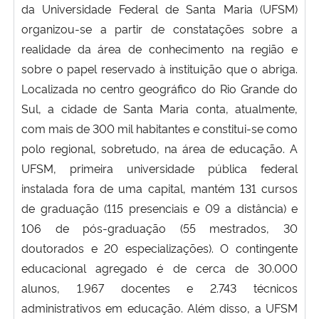
da Universidade Federal de Santa Maria (UFSM)
Ministério da Cidadania
organizou-se a partir de constatações sobre a
realidade da área de conhecimento na região e
Ministério da Saúde
sobre o papel reservado à instituição que o abriga.
Localizada no centro geográfico do Rio Grande do
Ministério de Minas e Energia
Sul, a cidade de Santa Maria conta, atualmente,
Ministério da Ciência, Tecnologia, Inovações e Comunicações
com mais de 300 mil habitantes e constitui-se como
polo regional, sobretudo, na área de educação. A
Ministério do Meio Ambiente
UFSM, primeira universidade pública federal
instalada fora de uma capital, mantém 131 cursos
Ministério do Turismo
de graduação (115 presenciais e 09 a distância) e
106 de pós-graduação (55 mestrados, 30
Ministério do Desenvolvimento Regional
doutorados e 20 especializações). O contingente
educacional agregado é de cerca de 30.000
Controladoria-Geral da União
alunos, 1.967 docentes e 2.743 técnicos
administrativos em educação. Além disso, a UFSM
Ministério da Mulher, da Família e dos Direitos Humanos