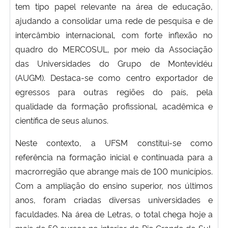
tem tipo papel relevante na área de educação,
ajudando a consolidar uma rede de pesquisa e de
Secretaria-Geral
intercâmbio internacional, com forte inflexão no
quadro do MERCOSUL, por meio da Associação
Secretaria de Governo
das Universidades do Grupo de Montevidéu
(AUGM). Destaca-se como centro exportador de
Gabinete de Segurança Institucional
egressos para outras regiões do país, pela
Advocacia-Geral da União
qualidade da formação profissional, acadêmica e
científica de seus alunos.
Banco Central do Brasil
Neste contexto, a UFSM constitui-se como
referência na formação inicial e continuada para a
Planalto
macrorregião que abrange mais de 100 municípios.
Com a ampliação do ensino superior, nos últimos
anos, foram criadas diversas universidades e
faculdades. Na área de Letras, o total chega hoje a
mais de 50 cursos no interior do Rio Grande do Sul,