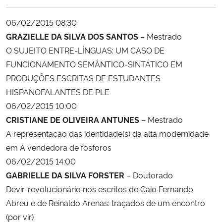
Ministério da Cidadania
06/02/2015 08:30
Ministério da Saúde
GRAZIELLE DA SILVA DOS SANTOS
– Mestrado
O SUJEITO ENTRE-LÍNGUAS: UM CASO DE
Ministério de Minas e Energia
FUNCIONAMENTO SEMÂNTICO-SINTÁTICO EM
PRODUÇÕES ESCRITAS DE ESTUDANTES
Ministério da Ciência, Tecnologia, Inovações e Comunicações
HISPANOFALANTES DE PLE
06/02/2015 10:00
Ministério do Meio Ambiente
CRISTIANE DE OLIVEIRA ANTUNES
– Mestrado
A representação das identidade(s) da alta modernidade
Ministério do Turismo
em A vendedora de fósforos
06/02/2015 14:00
Ministério do Desenvolvimento Regional
GABRIELLE DA SILVA FORSTER
– Doutorado
Devir-revolucionário nos escritos de Caio Fernando
Controladoria-Geral da União
Abreu e de Reinaldo Arenas: traçados de um encontro
(por vir)
Ministério da Mulher, da Família e dos Direitos Humanos