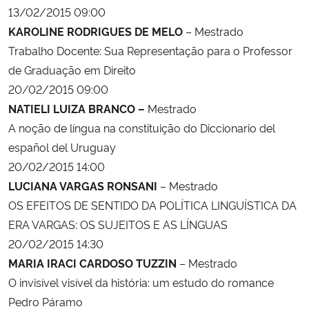
13/02/2015 09:00
KAROLINE RODRIGUES DE MELO
– Mestrado
Secretaria-Geral
Trabalho Docente: Sua Representação para o Professor
de Graduação em Direito
Secretaria de Governo
20/02/2015 09:00
Gabinete de Segurança Institucional
NATIELI LUIZA BRANCO –
Mestrado
A noção de língua na constituição do Diccionario del
Advocacia-Geral da União
español del Uruguay
20/02/2015 14:00
Banco Central do Brasil
LUCIANA VARGAS RONSANI
– Mestrado
OS EFEITOS DE SENTIDO DA POLÍTICA LINGUÍSTICA DA
Planalto
ERA VARGAS: OS SUJEITOS E AS LÍNGUAS
20/02/2015 14:30
MARIA IRACI CARDOSO TUZZIN
– Mestrado
O invisível visível da história: um estudo do romance
Pedro Páramo