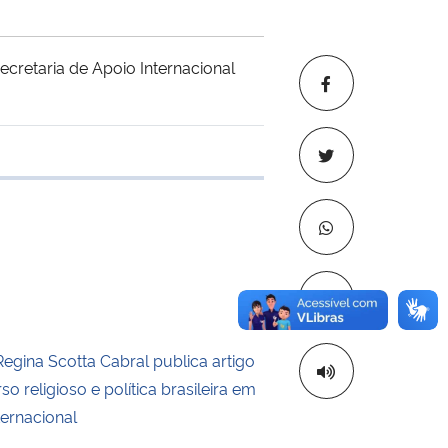
ecretaria de Apoio Internacional
e transferência
Copiar para áre
Regina Scotta Cabral publica artigo
so religioso e política brasileira em
ternacional