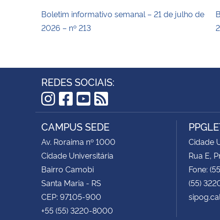
Boletim informativo semanal – 21 de julho de
B
2026 – nº 213
2
REDES SOCIAIS:
Instagram
Facebook
YouTube
RSS
CAMPUS SEDE
PPGLE
Av. Roraima nº 1000
Cidade U
Cidade Universitária
Rua E, P
Bairro Camobi
Fone: (5
Santa Maria - RS
(55) 322
CEP: 97105-900
sipog.ca
+55 (55) 3220-8000