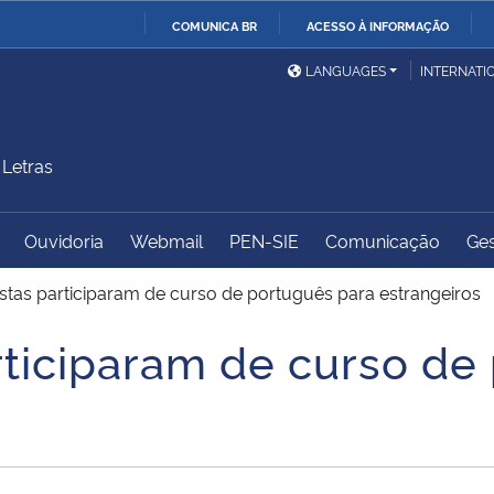
COMUNICA BR
ACESSO À INFORMAÇÃO
Ministério da Defesa
Ministério das Relações
Mini
IR
LANGUAGES
INTERNATI
Exteriores
PARA
O
Ministério da Cidadania
Ministério da Saúde
Mini
CONTEÚDO
Letras
Ouvidoria
Webmail
PEN-SIE
Comunicação
Ges
Ministério do
Controladoria-Geral da
Mini
Desenvolvimento Regional
União
Famí
stas participaram de curso de português para estrangeiros
Hum
rticiparam de curso de
Advocacia-Geral da União
Banco Central do Brasil
Plan