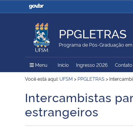
Casa Civil
Ministério da Justiça e
Segurança Pública
PPGLETRAS
Ministério da Agricultura,
Ministério da Educação
Programa de Pós-Graduação em 
Pecuária e Abastecimento
Menu Principal do Sítio
Menu
Início
Ingresso 2026
Contato
Ministério do Meio Ambiente
Ministério do Turismo
Você está aqui:
UFSM
>
PPGLETRAS
>
Intercambi
Intercambistas pa
Início do conteúdo
Secretaria de Governo
Gabinete de Segurança
estrangeiros
Institucional