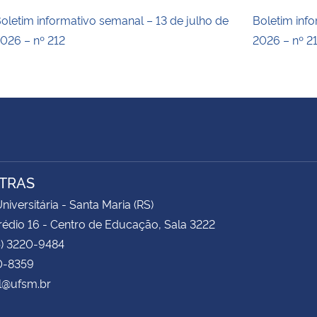
oletim informativo semanal – 13 de julho de
Boletim inf
026 – nº 212
2026 – nº 2
TRAS
niversitária - Santa Maria (RS)
rédio 16 - Centro de Educação, Sala 3222
5) 3220-9484
0-8359
l@ufsm.br