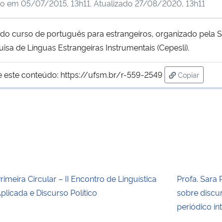
do em
05/07/2015, 13h11
. Atualizado
27/08/2020, 13h11
 do curso de português para estrangeiros, organizado pela S
isa de Línguas Estrangeiras Instrumentais (Cepesli).
e este conteúdo:
https://ufsm.br/r-559-2549
Copiar
para área d
rimeira Circular – II Encontro de Linguística
Profa. Sara 
plicada e Discurso Político
sobre discur
periódico in