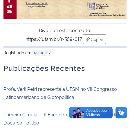
Secretaria-Geral
Secretaria de Governo
Divulgue este conteúdo:
https://ufsm.br/r-559-617
Copiar
Gabinete de Segurança Institucional
para área de trans
Registrado em
NOTÍCIAS
Advocacia-Geral da União
Publicações Recentes
Banco Central do Brasil
Profa. Verli Petri representa a UFSM no VII Congresso
Planalto
Latinoamericano de Glotopolítica
Primeira Circular – II Encontro de Linguística Aplicada e
Discurso Político