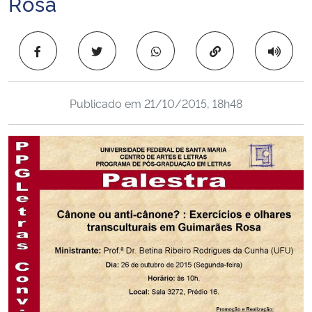
Rosa
Ministério da Cidadania
Copiar para área 
Ministério da Saúde
Ministério de Minas e Energia
Publicado em
21/10/2015, 18h48
Ministério da Ciência, Tecnologia, Inovações e Comunicações
Ministério do Meio Ambiente
Ministério do Turismo
Ministério do Desenvolvimento Regional
Controladoria-Geral da União
Ministério da Mulher, da Família e dos Direitos Humanos