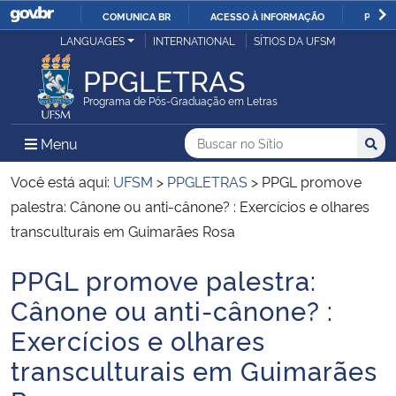
COMUNICA BR
ACESSO À INFORMAÇÃO
PARTI
Casa Civil
LANGUAGES
INTERNATIONAL
SÍTIOS DA UFSM
IR
PARA
PPGLETRAS
Ministério da Justiça e Segurança Pública
O
Programa de Pós-Graduação em Letras
CONTEÚDO
Ministério da Defesa
Buscar no no Sítio
Busca
Busca:
Menu Principal do Sítio
Menu
Busc
Ministério das Relações Exteriores
Você está aqui:
UFSM
>
PPGLETRAS
>
PPGL promove
palestra: Cânone ou anti-cânone? : Exercícios e olhares
Ministério da Economia
transculturais em Guimarães Rosa
PPGL promove palestra:
Ministério da Infraestrutura
Início do conteúdo
Cânone ou anti-cânone? :
Ministério da Agricultura, Pecuária e Abastecimento
Exercícios e olhares
transculturais em Guimarães
Ministério da Educação