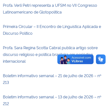
Profa. Verli Petri representa a UFSM no VII Congresso
Secretaria-Geral
Latinoamericano de Glotopolítica
Secretaria de Governo
Primeira Circular – II Encontro de Linguística Aplicada e
Discurso Político
Gabinete de Segurança Institucional
Profa. Sara Regina Scotta Cabral publica artigo sobre
Advocacia-Geral da União
discurso religioso e política brasileira em periódico
internacional
Banco Central do Brasil
Planalto
Boletim informativo semanal – 21 de julho de 2026 – nº
213
Boletim informativo semanal – 13 de julho de 2026 – nº
212