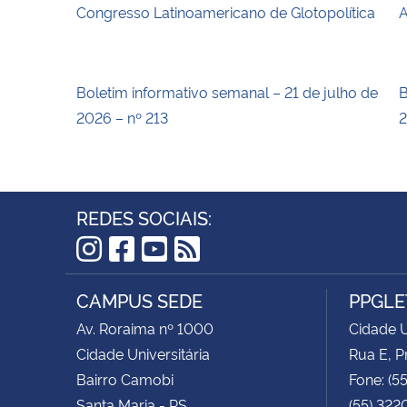
Congresso Latinoamericano de Glotopolítica
A
Boletim informativo semanal – 21 de julho de
B
2026 – nº 213
2
REDES SOCIAIS:
Instagram
Facebook
YouTube
RSS
CAMPUS SEDE
PPGLE
Av. Roraima nº 1000
Cidade U
Cidade Universitária
Rua E, P
Bairro Camobi
Fone: (5
Santa Maria - RS
(55) 322