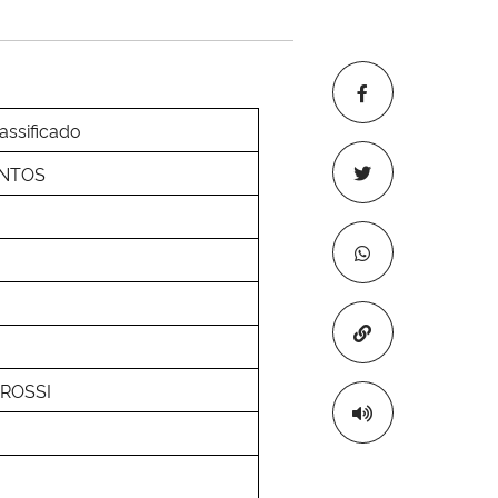
assificado
ANTOS
Copiar para áre
 ROSSI