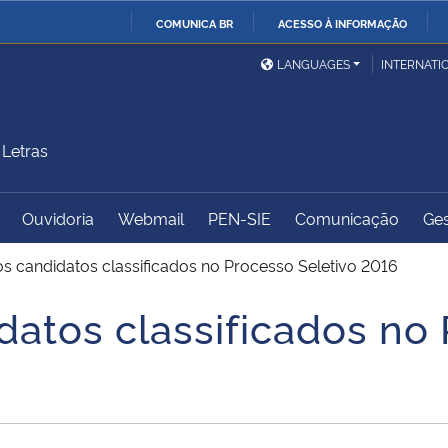
COMUNICA BR
ACESSO À INFORMAÇÃO
Ministério da Defesa
Ministério das Relações
Mini
IR
LANGUAGES
INTERNATI
Exteriores
PARA
O
Ministério da Cidadania
Ministério da Saúde
Mini
CONTEÚDO
Letras
Ouvidoria
Webmail
PEN-SIE
Comunicação
Ges
Ministério do
Controladoria-Geral da
Mini
Desenvolvimento Regional
União
Famí
s candidatos classificados no Processo Seletivo 2016
Hum
datos classificados no 
Advocacia-Geral da União
Banco Central do Brasil
Plan