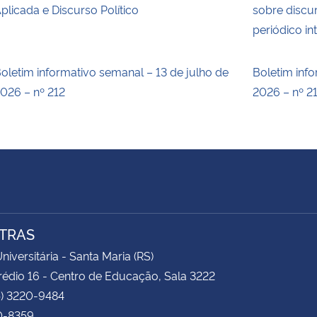
plicada e Discurso Político
sobre discur
periódico in
oletim informativo semanal – 13 de julho de
Boletim inf
026 – nº 212
2026 – nº 2
TRAS
niversitária - Santa Maria (RS)
rédio 16 - Centro de Educação, Sala 3222
5) 3220-9484
0-8359