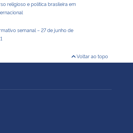
so religioso e política brasileira em
ternacional
ormativo semanal – 27 de junho de
11
Voltar ao topo