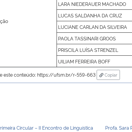
LARA NIEDERAUER MACHADO
LUCAS SALDANHA DA CRUZ
ação
LUCIANE CARLAN DA SILVEIRA
PAOLA TASSINARI GROOS
PRISCILA LUÍSA STRENZEL
UILIAM FERREIRA BOFF
e este conteúdo:
https://ufsm.br/r-559-663
Copiar
para área de
rimeira Circular – II Encontro de Linguística
Profa. Sara 