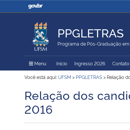
Casa Civil
Ministério da Justiça e
Segurança Pública
PPGLETRAS
Ministério da Agricultura,
Ministério da Educação
Programa de Pós-Graduação em 
Pecuária e Abastecimento
Menu Principal do Sítio
Menu
Início
Ingresso 2026
Contato
Ministério do Meio Ambiente
Ministério do Turismo
Você está aqui:
UFSM
>
PPGLETRAS
>
Relação do
Relação dos candi
Início do conteúdo
Secretaria de Governo
Gabinete de Segurança
2016
Institucional