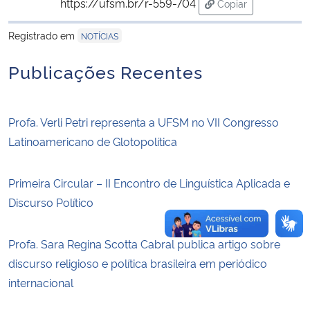
https://ufsm.br/r-559-704
Copiar
para área de trans
Secretaria-Geral
Registrado em
NOTÍCIAS
Publicações Recentes
Secretaria de Governo
Gabinete de Segurança Institucional
Profa. Verli Petri representa a UFSM no VII Congresso
Latinoamericano de Glotopolítica
Advocacia-Geral da União
Banco Central do Brasil
Primeira Circular – II Encontro de Linguística Aplicada e
Discurso Político
Planalto
Profa. Sara Regina Scotta Cabral publica artigo sobre
discurso religioso e política brasileira em periódico
internacional