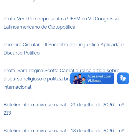
Secretaria-Geral
Profa. Verli Petri representa a UFSM no VII Congresso
Latinoamericano de Glotopolítica
Secretaria de Governo
Primeira Circular – II Encontro de Linguística Aplicada e
Gabinete de Segurança Institucional
Discurso Político
Advocacia-Geral da União
Profa. Sara Regina Scotta Cabral publica artigo sobre
Banco Central do Brasil
discurso religioso e política brasileira em periódico
internacional
Planalto
Boletim informativo semanal – 21 de julho de 2026 – nº
213
Boletim informativo semanal – 13 de julho de 2026 – nº