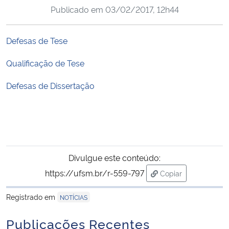
Publicado em
03/02/2017, 12h44
Ministério da Cidadania
Ministério da Saúde
Defesas de Tese
Qualificação de Tese
Ministério de Minas e Energia
Defesas de Dissertação
Ministério da Ciência, Tecnologia, Inovações e Comunicações
Ministério do Meio Ambiente
Ministério do Turismo
Divulgue este conteúdo:
Ministério do Desenvolvimento Regional
https://ufsm.br/r-559-797
Copiar
para área de trans
Registrado em
NOTÍCIAS
Controladoria-Geral da União
Publicações Recentes
Ministério da Mulher, da Família e dos Direitos Humanos