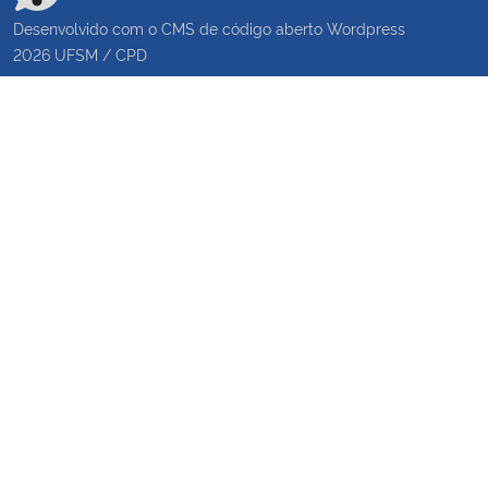
Desenvolvido com o CMS de código aberto
Wordpress
2026
UFSM
/
CPD