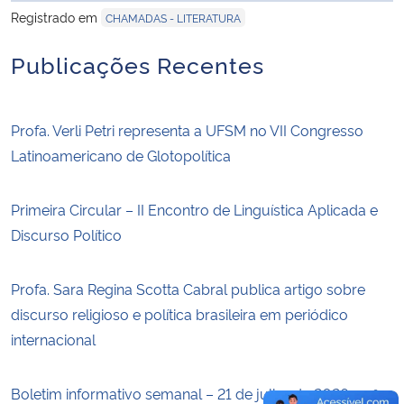
Registrado em
CHAMADAS - LITERATURA
Secretaria-Geral
Publicações Recentes
Secretaria de Governo
Profa. Verli Petri representa a UFSM no VII Congresso
Gabinete de Segurança Institucional
Latinoamericano de Glotopolítica
Advocacia-Geral da União
Primeira Circular – II Encontro de Linguística Aplicada e
Discurso Político
Banco Central do Brasil
Planalto
Profa. Sara Regina Scotta Cabral publica artigo sobre
discurso religioso e política brasileira em periódico
internacional
Boletim informativo semanal – 21 de julho de 2026 – nº