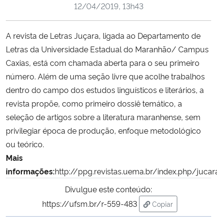
12/04/2019, 13h43
Ministério da Cidadania
Ministério da Saúde
A revista de Letras Juçara, ligada ao Departamento de
Letras da Universidade Estadual do Maranhão/ Campus
Ministério de Minas e Energia
Caxias, está com chamada aberta para o seu primeiro
número. Além de uma seção livre que acolhe trabalhos
Ministério da Ciência, Tecnologia, Inovações e Comunicações
dentro do campo dos estudos linguísticos e literários, a
revista propõe, como primeiro dossiê temático, a
Ministério do Meio Ambiente
seleção de artigos sobre a literatura maranhense, sem
privilegiar época de produção, enfoque metodológico
Ministério do Turismo
ou teórico.
Mais
Ministério do Desenvolvimento Regional
informações:
http://ppg.revistas.uema.br/index.php/jucar
Divulgue este conteúdo:
Controladoria-Geral da União
https://ufsm.br/r-559-483
Copiar
Ministério da Mulher, da Família e dos Direitos Humanos
para área de trans