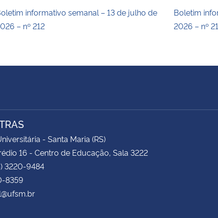
oletim informativo semanal – 13 de julho de
Boletim inf
026 – nº 212
2026 – nº 2
TRAS
niversitária - Santa Maria (RS)
rédio 16 - Centro de Educação, Sala 3222
5) 3220-9484
0-8359
l@ufsm.br