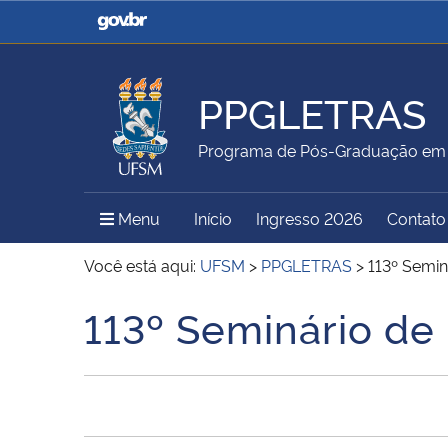
Casa Civil
Ministério da Justiça e
Segurança Pública
PPGLETRAS
Ministério da Agricultura,
Ministério da Educação
Programa de Pós-Graduação em 
Pecuária e Abastecimento
Menu Principal do Sítio
Menu
Início
Ingresso 2026
Contato
Ministério do Meio Ambiente
Ministério do Turismo
Você está aqui:
UFSM
>
PPGLETRAS
>
113º Semi
113º Seminário de
Início do conteúdo
Secretaria de Governo
Gabinete de Segurança
Institucional