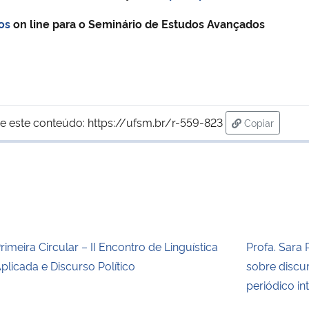
os
on line para o Seminário de Estudos Avançados
e este conteúdo:
https://ufsm.br/r-559-823
Copiar
para área de
rimeira Circular – II Encontro de Linguística
Profa. Sara 
plicada e Discurso Político
sobre discur
periódico in