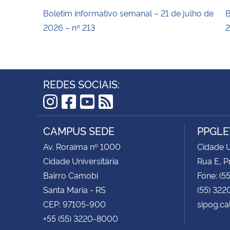
Boletim informativo semanal – 21 de julho de
B
2026 – nº 213
2
REDES SOCIAIS:
Instagram
Facebook
YouTube
RSS
CAMPUS SEDE
PPGLE
Av. Roraima nº 1000
Cidade U
Cidade Universitária
Rua E, P
Bairro Camobi
Fone: (5
Santa Maria - RS
(55) 322
CEP: 97105-900
sipog.ca
+55 (55) 3220-8000